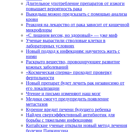
Длительное употребление препаратов от изжоги
повышает вероятность рака
Выкидыш можно предсказать с помощью анализа
крови
Реакция на лекарство от рака зависит от кишечной
микрофлоры
«С лишним весом, но здоровый» — уже миф
Ученые вырастили стволовые клетки в
лабораторных условиях
Новый подход к инфекциям: научитесь жить с
ними
Раскрыто вещество, провоцирующее развитие
кожных заболеваний
«Космическая сперма» проходит проверку
фертильности
Новый препарат будет лечить рак независимо от
его локализации
Чтение и письмо изменяют наш мозг
Медики смогут предупредить появление
метастазов
Курение вредит печени будущего ребенка
Найден сверхэффективный антибиотик для
борьбы с тяжелыми инфекциями
Китайские ученые открыли новый метод лечения
болезни Паркинсона