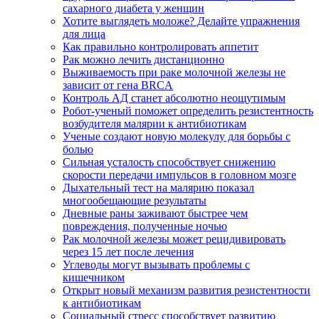
сахарного диабета у женщин
Хотите выглядеть моложе? Делайте упражнения
для лица
Как правильно контролировать аппетит
Рак можно лечить дистанционно
Выживаемость при раке молочной железы не
зависит от гена BRCA
Контроль АД станет абсолютно неощутимым
Робот-ученый поможет определить резистентность
возбудителя малярии к антибиотикам
Ученые создают новую молекулу для борьбы с
болью
Сильная усталость способствует снижению
скорости передачи импульсов в головном мозге
Дыхательный тест на малярию показал
многообещающие результаты
Дневные раны заживают быстрее чем
повреждения, полученные ночью
Рак молочной железы может рецидивировать
через 15 лет после лечения
Углеводы могут вызывать проблемы с
кишечником
Открыт новый механизм развития резистентности
к антибиотикам
Социальный стресс способствует развитию