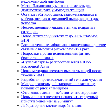
неходжкинской лимфомы
Мазок Папаниколау можно применять для
диагностики рака у молодых женщин
Остатки табачного дыма, задерживающиеся в
мебели, шторах и домашней пыли, вредны для
человека
Некачественные имплантаты: как исправить
ситуацию
Новое антитело уничтожает до 99 % штаммов
ВИЧ
Воспалительные заболевания кишечника в детстве
связаны с высоким риском развития рака
Подростки против использования фитнес-
браслетов в школах
«Супермалярия» распространяется в Юго-
Восточной Азии
Новая методика поможет вылечить людей после
тяжелых ЧМТ
Разработан противозачаточный гель для мужчин
Микроорганизмы, обитающие во влагалище,
повышают риск хламидиоза
Счастливые лица — действительно здоровые
Новый анализ поможет исключить сердечный
приступ менее чем за 20 минут
Лабораторные клетки вырабатывают