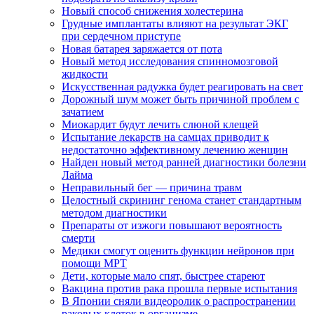
Новый способ снижения холестерина
Грудные имплантаты влияют на результат ЭКГ
при сердечном приступе
Новая батарея заряжается от пота
Новый метод исследования спинномозговой
жидкости
Искусственная радужка будет реагировать на свет
Дорожный шум может быть причиной проблем с
зачатием
Миокардит будут лечить слюной клещей
Испытание лекарств на самцах приводит к
недостаточно эффективному лечению женщин
Найден новый метод ранней диагностики болезни
Лайма
Неправильный бег — причина травм
Целостный скрининг генома станет стандартным
методом диагностики
Препараты от изжоги повышают вероятность
смерти
Медики смогут оценить функции нейронов при
помощи МРТ
Дети, которые мало спят, быстрее стареют
Вакцина против рака прошла первые испытания
В Японии сняли видеоролик о распространении
раковых клеток в организме