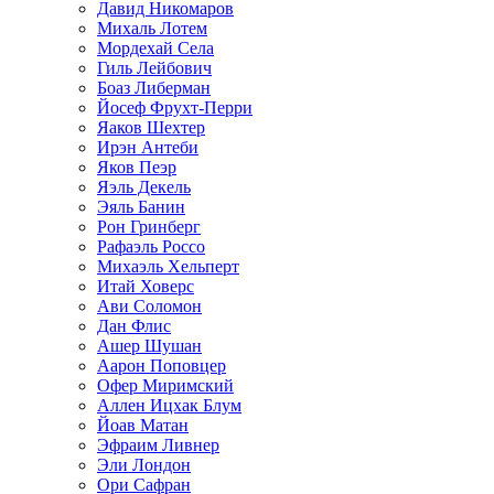
Давид Никомаров
Михаль Лотем
Мордехай Села
Гиль Лейбович
Боаз Либерман
Йосеф Фрухт-Перри
Яаков Шехтер
Ирэн Антеби
Яков Пеэр
Яэль Декель
Эяль Банин
Рон Гринберг
Рафаэль Россо
Михаэль Хельперт
Итай Ховерс
Ави Соломон
Дан Флис
Ашер Шушан
Аарон Поповцер
Офер Миримский
Аллен Ицхак Блум
Йоав Матан
Эфраим Ливнер
Эли Лондон
Ори Сафран