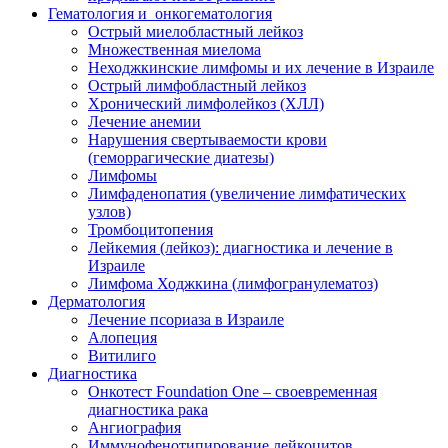
Гематология и онкогематология
Острый миелобластный лейкоз
Множественная миелома
Неходжкинские лимфомы и их лечение в Израиле
Острый лимфобластный лейкоз
Хронический лимфолейкоз (ХЛЛ)
Лечение анемии
Нарушения свертываемости крови
(геморрагические диатезы)
Лимфомы
Лимфаденопатия (увеличение лимфатических
узлов)
Тромбоцитопения
Лейкемия (лейкоз): диагностика и лечение в
Израиле
Лимфома Ходжкина (лимфогранулематоз)
Дерматология
Лечение псориаза в Израиле
Алопеция
Витилиго
Диагностика
Онкотест Foundation One – своевременная
диагностика рака
Ангиография
Иммунофенотипирование лейкоцитов