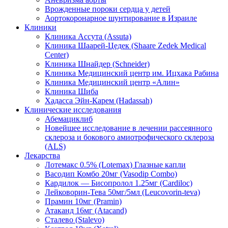
Врожденные пороки сердца у детей
Аортокоронарное шунтирование в Израиле
Клиники
Клиника Ассута (Assuta)
Клиника Шаарей-Цедек (Shaare Zedek Medical
Center)
Клиника Шнайдер (Schneider)
Клиника Медицинский центр им. Ицхака Рабина
Клиника Медицинский центр «Aлин»
Клиника Шиба
Хадасса Эйн-Карем (Hadassah)
Клинические исследования
Абемациклиб
Новейшее исследование в лечении рассеянного
склероза и бокового амиотрофического склероза
(ALS)
Лекарства
Лотемакс 0.5% (Lotemax) Глазные капли
Васодип Комбо 20мг (Vasodip Combo)
Кардилок — Бисопролол 1.25мг (Cardiloc)
Лейковорин-Тева 50мг/5мл (Leucovorin-teva)
Прамин 10мг (Pramin)
Атаканд 16мг (Atacand)
Сталево (Stalevo)