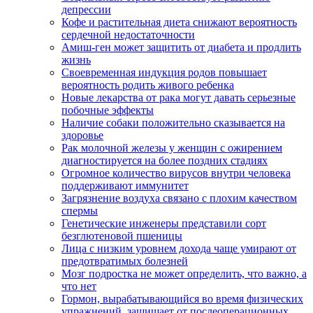
депрессии
Кофе и растительная диета снижают вероятность
сердечной недостаточности
Амиш-ген может защитить от диабета и продлить
жизнь
Своевременная индукция родов повышает
вероятность родить живого ребенка
Новые лекарства от рака могут давать серьезные
побочные эффекты
Наличие собаки положительно сказывается на
здоровье
Рак молочной железы у женщин с ожирением
диагностируется на более поздних стадиях
Огромное количество вирусов внутри человека
поддерживают иммунитет
Загрязнение воздуха связано с плохим качеством
спермы
Генетические инженеры представили сорт
безглютеновой пшеницы
Лица с низким уровнем дохода чаще умирают от
предотвратимых болезней
Мозг подростка не может определить, что важно, а
что нет
Гормон, вырабатывающийся во время физических
упражнений, защищает от послеоперационных