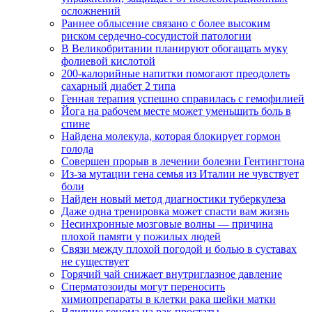
осложнений
Раннее облысение связано с более высоким
риском сердечно-сосудистой патологии
В Великобритании планируют обогащать муку
фолиевой кислотой
200-калорийные напитки помогают преодолеть
сахарный диабет 2 типа
Генная терапия успешно справилась с гемофилией
Йога на рабочем месте может уменьшить боль в
спине
Найдена молекула, которая блокирует гормон
голода
Совершен прорыв в лечении болезни Гентингтона
Из-за мутации гена семья из Италии не чувствует
боли
Найден новый метод диагностики туберкулеза
Даже одна тренировка может спасти вам жизнь
Несинхронные мозговые волны — причина
плохой памяти у пожилых людей
Связи между плохой погодой и болью в суставах
не существует
Горячий чай снижает внутриглазное давление
Сперматозоиды могут переносить
химиопрепараты в клетки рака шейки матки
Влияние генома на рак простаты