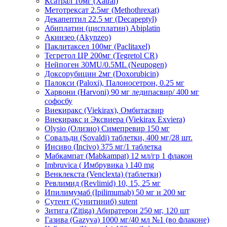
Ксатрал 10мг (Xatral)
Метотрексат 2.5мг (Methothrexat)
Декапептил 22.5 мг (Decapeptyl)
Абиплатин (цисплатин) Abiplatin
Акинзео (Akynzeo)
Паклитаксел 100мг (Paclitaxel)
Тегретол ЦР 200мг (Tegretol CR)
Нейпоген 30MU/0.5ML (Neupogen)
Доксорубицин 2мг (Doxorubicin)
Палокси (Paloxi), Палоносетрон, 0.25 мг
Харвони (Harvoni) 90 мг ледипасвир/ 400 мг
софосбу
Виекиракс (Viekirax), Омбитасвир
Виекиракс и Эксвиера (Viekirax Exviera)
Olysio (Олизио) Симепревир 150 мг
Совальди (Sovaldi) таблетки, 400 мг/28 шт.
Инсиво (Incivo) 375 мг/1 таблетка
Мабкампат (Mabkampat) 12 мл/гр 1 флакон
Imbruvica ( Имбрувика ) 140 mg
Венклекста (Venclexta) (таблетки)
Ревлимид (Revlimid) 10, 15, 25 мг
Ипилимумаб (Ipilimumab) 50 мг и 200 мг
Сутент (Сунитиниб) sutent
Зитига (Zitiga) Абиратерон 250 мг, 120 шт
Газива (Gazyva) 1000 мг/40 мл №1 (во флаконе)