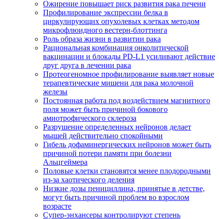
Ожирение повышает риск развития рака печени
Профилирование экспрессии белка в
циркулирующих опухолевых клетках методом
микрофлюидного вестерн-блоттинга
Роль образа жизни в развитии рака
Рациональная комбинация онколитической
вакцинации и блокады PD-L1 усиливают действие
друг друга в лечении рака
Протеогеномное профилирование выявляет новые
терапевтические мишени для рака молочной
железы
Постоянная работа под воздействием магнитного
поля может быть причиной бокового
амиотрофического склероза
Разрушение определенных нейронов делает
мышей действительно спокойными
Гибель дофаминергических нейронов может быть
причиной потери памяти при болезни
Альцгеймера
Половые клетки становятся менее плодородными
из-за хаотического деления
Низкие дозы пенициллина, принятые в детстве,
могут быть причиной проблем во взрослом
возрасте
Супер-энхансеры контролируют степень