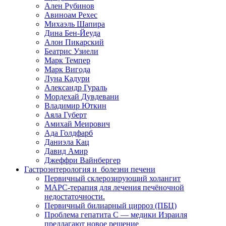
Ален Рубинов
Авиноам Рехес
Михаэль Шапира
Дина Бен-Йеуда
Алон Пикарский
Беатрис Узиели
Марк Темпер
Марк Вигода
Луна Кадури
Александр Гураль
Мордехай Дувдевани
Владимир Юткин
Аяла Губерт
Амихай Меирович
Ада Голдфарб
Даниэла Кац
Давид Амир
Джеффри Вайнбергер
Гастроэнтерология и болезни печени
Первичный склерозирующий холангит
МАРС-терапия для лечения печёночной
недостаточности.
Первичный билиарный цирроз (ПБЦ)
Проблема гепатита С — медики Израиля
предлагают новое решение