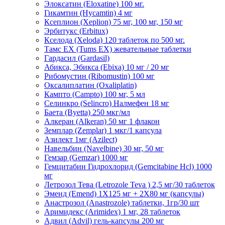
Элоксатин (Eloxatine) 100 мг.
Гикамтин (Hycamtin) 4 мг
Ксеплион (Xeplion) 75 мг, 100 мг, 150 мг
Эрбитукс (Erbitux)
Кселода (Xeloda) 120 таблеток по 500 мг.
Тамс ЕХ (Tums EX) жевательные таблетки
Гардасил (Gardasil)
Абикса, Эбикса (Ebixa) 10 мг / 20 мг
Рибомустин (Ribomustin) 100 мг
Оксалиплатин (Oxaliplatin)
Кампто (Campto) 100 мг, 5 мл
Селинкро (Selincro) Налмефен 18 мг
Баета (Byetta) 250 мкг/мл
Алкеран (Alkeran) 50 мг 1 флакон
Земплар (Zemplar) 1 мкг/1 капсула
Азилект 1мг (Azilect)
Навельбин (Navelbine) 30 мг, 50 мг
Гемзар (Gemzar) 1000 мг
Гемцитабин Гидрохлорид (Gemcitabine Hcl) 1000
мг
Летрозол Тева (Letrozole Teva ) 2,5 мг/30 таблеток
Эменд (Emend) 1X125 мг + 2X80 мг (капсулы)
Анастрозол (Anastrozole) таблетки, 1гр/30 шт
Аримидекс (Arimidex) 1 мг, 28 таблеток
Адвил (Advil) гель-капсулы 200 мг