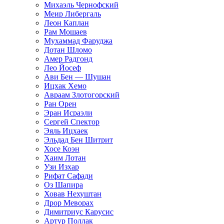
Михаэль Чернофский
Меир Либергаль
Леон Каплан
Рам Мошаев
Мухаммад Фаруджа
Дотан Шломо
Амер Радгонд
Лео Йосеф
Ави Бен — Шушан
Ицхак Хемо
Авраам Злотогорский
Ран Орен
Эран Исраэли
Сергей Спектор
Эяль Ицхаек
Эльдад Бен Шитрит
Хосе Коэн
Хаим Лотан
Узи Изхар
Рифат Сафади
Оз Шапира
Ховав Нехуштан
Дрор Меворах
Димитриус Карусис
Артур Поллак