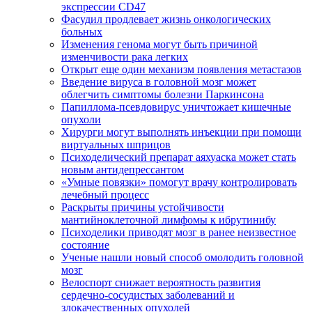
экспрессии CD47
Фасудил продлевает жизнь онкологических
больных
Изменения генома могут быть причиной
изменчивости рака легких
Открыт еще один механизм появления метастазов
Введение вируса в головной мозг может
облегчить симптомы болезни Паркинсона
Папиллома-псевдовирус уничтожает кишечные
опухоли
Хирурги могут выполнять инъекции при помощи
виртуальных шприцов
Психоделический препарат аяхуаска может стать
новым антидепрессантом
«Умные повязки» помогут врачу контролировать
лечебный процесс
Раскрыты причины устойчивости
мантийноклеточной лимфомы к ибрутинибу
Психоделики приводят мозг в ранее неизвестное
состояние
Ученые нашли новый способ омолодить головной
мозг
Велоспорт снижает вероятность развития
сердечно-сосудистых заболеваний и
злокачественных опухолей