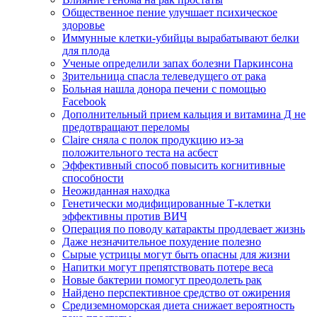
Общественное пение улучшает психическое
здоровье
Иммунные клетки-убийцы вырабатывают белки
для плода
Ученые определили запах болезни Паркинсона
Зрительница спасла телеведущего от рака
Больная нашла донора печени с помощью
Facebook
Дополнительный прием кальция и витамина Д не
предотвращают переломы
Claire сняла с полок продукцию из-за
положительного теста на асбест
Эффективный способ повысить когнитивные
способности
Неожиданная находка
Генетически модифицированные Т-клетки
эффективны против ВИЧ
Операция по поводу катаракты продлевает жизнь
Даже незначительное похудение полезно
Сырые устрицы могут быть опасны для жизни
Напитки могут препятствовать потере веса
Новые бактерии помогут преодолеть рак
Найдено перспективное средство от ожирения
Средиземноморская диета снижает вероятность