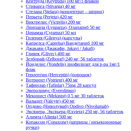
Кейтруда (Keytruda) 100 мг/1 флакон
Стиварга (Stivarga) 40 мг
Стелара (Stelara) (концентрат – шприц)
Перьета (Perjeta) 420 мг
Виктрелис (Victrelis) 200 мг
Линпарза (Lynparza), Олапариб 50 мг
Цирамза (Cyramza) 50 мл
Гиления (Gilenya) (капсулы)
Капрелса (Caprelsa) Вандетаниб 100 мг
Джакави (Джакафи, Jakavi / Jakafi)
Гливек (Glivec) 400 мг
Зелбораф (Zelboraf) 240 мг, 56 таблеток
Йонделис (Yondelis) лиофилизат для р-ра 1мг/1
флак
Герцептин (Herceptin) (порошок)
Вотриент (Votrient) 400 мг
Тафинлар (Tafinlar) 75mg 28 капсул
Эверолимус (Everolimus)
Мекинист (Mekinist) 0,5 мг 30 таблеток
Вальцит (Valcyte) 450 мг
Опдиво (Ниволумаб) Opdivo (Nivolumab)
Эксвиера, Эксвьера (Exviera) 250 мг, 56 таблеток
Алимта (Alimta) 500 мг
Копаксон (Copaxone) (шприцы / инъекционные
ручки)