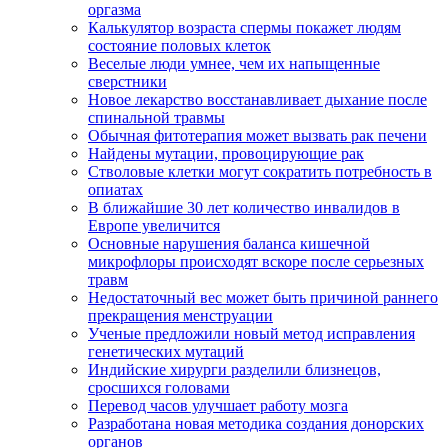
оргазма
Калькулятор возраста спермы покажет людям
состояние половых клеток
Веселые люди умнее, чем их напыщенные
сверстники
Новое лекарство восстанавливает дыхание после
спинальной травмы
Обычная фитотерапия может вызвать рак печени
Найдены мутации, провоцирующие рак
Стволовые клетки могут сократить потребность в
опиатах
В ближайшие 30 лет количество инвалидов в
Европе увеличится
Основные нарушения баланса кишечной
микрофлоры происходят вскоре после серьезных
травм
Недостаточный вес может быть причиной раннего
прекращения менструации
Ученые предложили новый метод исправления
генетических мутаций
Индийские хирурги разделили близнецов,
сросшихся головами
Перевод часов улучшает работу мозга
Разработана новая методика создания донорских
органов