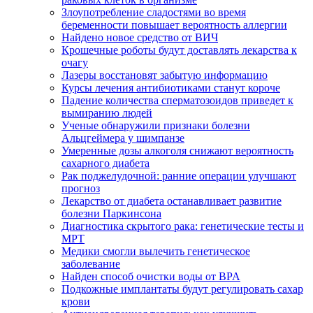
Злоупотребление сладостями во время
беременности повышает вероятность аллергии
Найдено новое средство от ВИЧ
Крошечные роботы будут доставлять лекарства к
очагу
Лазеры восстановят забытую информацию
Курсы лечения антибиотиками станут короче
Падение количества сперматозоидов приведет к
вымиранию людей
Ученые обнаружили признаки болезни
Альцгеймера у шимпанзе
Умеренные дозы алкоголя снижают вероятность
сахарного диабета
Рак поджелудочной: ранние операции улучшают
прогноз
Лекарство от диабета останавливает развитие
болезни Паркинсона
Диагностика скрытого рака: генетические тесты и
МРТ
Медики смогли вылечить генетическое
заболевание
Найден способ очистки воды от BPA
Подкожные имплантаты будут регулировать сахар
крови