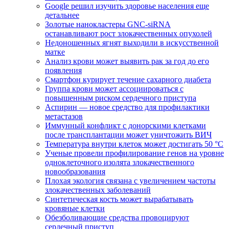
Google решил изучить здоровье населения еще
детальнее
Золотые нанокластеры GNC-siRNA
останавливают рост злокачественных опухолей
Недоношенных ягнят выходили в искусственной
матке
Анализ крови может выявить рак за год до его
появления
Смартфон курирует течение сахарного диабета
Группа крови может ассоциироваться с
повышенным риском сердечного приступа
Аспирин — новое средство для профилактики
метастазов
Иммунный конфликт с донорскими клетками
после трансплантации может уничтожить ВИЧ
Температура внутри клеток может достигать 50 °С
Ученые провели профилирование генов на уровне
одноклеточного изолята злокачественного
новообразования
Плохая экология связана с увеличением частоты
злокачественных заболеваний
Синтетическая кость может вырабатывать
кровяные клетки
Обезболивающие средства провоцируют
сердечный приступ