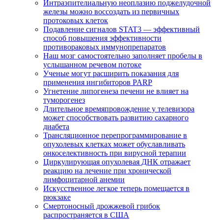
Интраэпителиальную неоплазию поджелудочной
железы можно воссоздать из первичных
протоковых клеток
Подавление сигналов STAT3 — эффективный
способ повышения эффективности
противораковых иммунопрепаратов
Наш мозг самостоятельно заполняет пробелы в
услышанном речевом потоке
Ученые могут расширить показания для
применения ингибиторов PARP
Угнетение липогенеза печени не влияет на
туморогенез
Длительное времяпровождение у телевизора
может способствовать развитию сахарного
диабета
Трансляционное перепрограммирование в
опухолевых клетках может обуславливать
онкоселективность при вирусной терапии
Циркулирующая опухолевая ДНК отражает
реакцию на лечение при хронической
лимфоцитарной анемии
Искусственное легкое теперь помещается в
рюкзаке
Смертоносный дрожжевой грибок
распространяется в США