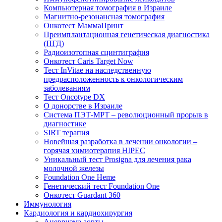
Компьютерная томография в Израиле
Магнитно-резонансная томография
Онкотест МаммаПринт
Преимплантационная генетическая диагностика
(ПГД)
Радиоизотопная сцинтиграфия
Онкотест Caris Target Now
Тест InVitae на наследственную
предрасположенность к онкологическим
заболеваниям
Тест Oncotype DX
О донорстве в Израиле
Система ПЭТ-МРТ – революционный прорыв в
диагностике
SIRT терапия
Новейшая разработка в лечении онкологии –
горячая химиотерапия HIPEC
Уникальный тест Prosigna для лечения рака
молочной железы
Foundation One Heme
Генетический тест Foundation One
Онкотест Guardant 360
Иммунология
Кардиология и кардиохирургия
Аневризма аорты