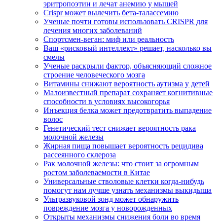
эритропоэтин и лечат анемию у мышей
Crispr может вылечить бета-талассемию
Ученые почти готовы использовать CRISPR для
лечения многих заболеваний
Спортсмен-веган: миф или реальность
Ваш «рисковый интеллект» решает, насколько вы
смелы
Ученые раскрыли фактор, объясняющий сложное
строение человеческого мозга
Витамины снижают вероятность аутизма у детей
Малоизвестный препарат сохраняет когнитивные
способности в условиях высокогорья
Инъекция белка может предотвратить выпадение
волос
Генетический тест снижает вероятность рака
молочной железы
Жирная пища повышает вероятность рецидива
рассеянного склероза
Рак молочной железы: что стоит за огромным
ростом заболеваемости в Китае
Универсальные стволовые клетки когда-нибудь
помогут нам лучше узнать механизмы выкидыша
Ультразвуковой зонд может обнаружить
повреждение мозга у новорожденных
Открыты механизмы снижения боли во время