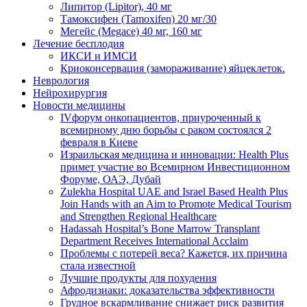
Липитор (Lipitor), 40 мг
Тамоксифен (Tamoxifen) 20 мг/30
Мегейс (Megace) 40 мг, 160 мг
Лечение бесплодия
ИКСИ и ИМСИ
Криоконсервация (замораживание) яйцеклеток.
Неврология
Нейрохирургия
Новости медицины
IVфорум онкопациентов, приуроченный к
всемирному дню борьбы с раком состоялся 2
февраля в Киеве
Израильская медицина и инновации: Health Plus
примет участие во Всемирном Инвестиционном
Форуме, ОАЭ, Дубай
Zulekha Hospital UAE and Israel Based Health Plus
Join Hands with an Aim to Promote Medical Tourism
and Strengthen Regional Healthcare
Hadassah Hospital’s Bone Marrow Transplant
Department Receives International Acclaim
Проблемы с потерей веса? Кажется, их причина
стала известной
Лучшие продукты для похудения
Афродизиаки: доказательства эффективности
Грудное вскармливание снижает риск развития