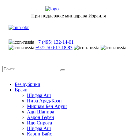
При поддержке минздрава Израиля
+7 (495) 132-14-01
+972 50 617 18 83
Без рубрики
Врачи
Шифра Аш
Нира Арад-Коэн
Мириам Бен Аруш
Ади Шапира
Аарон Гефен
Идо Сирота
Шифра Аш
Карин Вайс