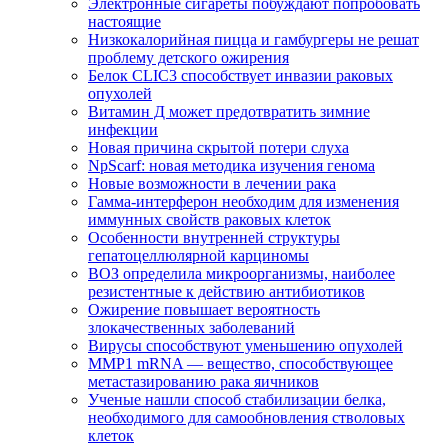
Электронные сигареты побуждают попробовать
настоящие
Низкокалорийная пицца и гамбургеры не решат
проблему детского ожирения
Белок CLIC3 способствует инвазии раковых
опухолей
Витамин Д может предотвратить зимние
инфекции
Новая причина скрытой потери слуха
NpScarf: новая методика изучения генома
Новые возможности в лечении рака
Гамма-интерферон необходим для изменения
иммунных свойств раковых клеток
Особенности внутренней структуры
гепатоцеллюлярной карциномы
ВОЗ определила микроорганизмы, наиболее
резистентные к действию антибиотиков
Ожирение повышает вероятность
злокачественных заболеваний
Вирусы способствуют уменьшению опухолей
MMP1 mRNA — вещество, способствующее
метастазированию рака яичников
Ученые нашли способ стабилизации белка,
необходимого для самообновления стволовых
клеток