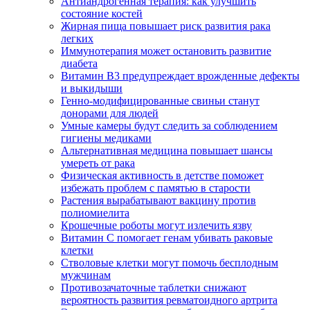
Антиандрогенная терапия: как улучшить
состояние костей
Жирная пища повышает риск развития рака
легких
Иммунотерапия может остановить развитие
диабета
Витамин В3 предупреждает врожденные дефекты
и выкидыши
Генно-модифицированные свиньи станут
донорами для людей
Умные камеры будут следить за соблюдением
гигиены медиками
Альтернативная медицина повышает шансы
умереть от рака
Физическая активность в детстве поможет
избежать проблем с памятью в старости
Растения вырабатывают вакцину против
полиомиелита
Крошечные роботы могут излечить язву
Витамин С помогает генам убивать раковые
клетки
Стволовые клетки могут помочь бесплодным
мужчинам
Противозачаточные таблетки снижают
вероятность развития ревматоидного артрита