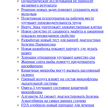
Педиатрические исследования не приносят
желаемого результата
Решение новых задач поможет сохранить мозг
молодым
Позитивная психотерапия на рабочем месте
улучшает производительность труда
Вирус Зика уничтожает злокачественные клетки
Новое средство от сахарного диабета и ожирения
показало неожиданное свойство
Разработан новый тест для ранней диагностики
болезни Паркинсона
Новая разработка покажет хирургу, где делать
разрез
Хорошие отношения улучшают качество сна
Жирные сорта рыбы помогут предотвратить
шизофрению
Кишечные микробы могут вызвать рассеянный
склероз
Грязный воздух влияет на состав микрофлоры
дыхательной системы
Омега-3 улучшают состояние кишечной
микрофлоры
Алгоритм AI сможет диагностировать болезнь
Альцгеймера на самых ранних стадиях
FDA одобрило новый препарат для лечения