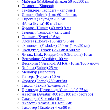
Мабтера (Mabthera) флакон 50 мл/500 мг
Симпони (Simponi)
Текфидера (Tecfidera) (капсулы)
Инлита (Inlyta), 1 мг, 60 таблеток
Тироген (Thyrogen) 0,9 мг
Эйлеа (Eylea) 40 мг/1 мл
Хумира (Humira) 40 мг/0,8 мл
Темодал (Temodal) (капсулы)
Синвиск (Synvisc) 6 мг
Элонва (Elonva) 150 мкг/0.5 мл
Фазлодекс (Faslodex) 250 мг (1 мл/50 мг)
Эксиджад (Exjade) 250 мг и 500 мг
Литак, Litak, Кладрибин (Cladribine) 10 мг
Вектибикс (Vectibix) 100 мг
Весаноид ( Vesanoid, ATRA ) 10 мг/100 капсул
Энбрел (Enbrel) 25 мг
Менопур (Menopur)
Гепсера (Hepsera) 10 мг
Фортео (Forteo) 250 мкг/мл
Таксол (Taxol) (концентрат)
Цетротид, Цетротайд (Cetrotide) 0,25 мг
Авастин (Avastin) 400 мг /100 мг (раствор)
Саксенда ( Saxenda ) 6 мг.
Акласта (Aclasta) 100 мл/ 5 мг
Таксотер (Taxotere) 4 мл/80 мг