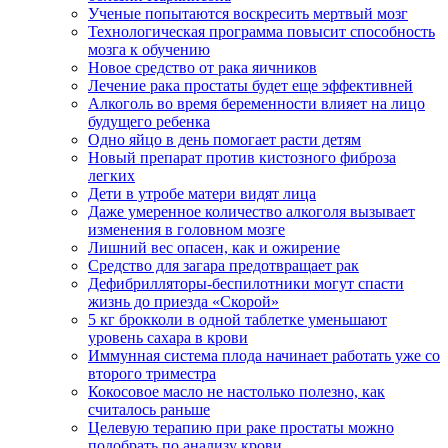
Ученые попытаются воскресить мертвый мозг
Технологическая программа повысит способность
мозга к обучению
Новое средство от рака яичников
Лечение рака простаты будет еще эффективней
Алкоголь во время беременности влияет на лицо
будущего ребенка
Одно яйцо в день помогает расти детям
Новый препарат против кистозного фиброза
легких
Дети в утробе матери видят лица
Даже умеренное количество алкоголя вызывает
изменения в головном мозге
Лишний вес опасен, как и ожирение
Средство для загара предотвращает рак
Дефибрилляторы-беспилотники могут спасти
жизнь до приезда «Скорой»
5 кг брокколи в одной таблетке уменьшают
уровень сахара в крови
Иммунная система плода начинает работать уже со
второго триместра
Кокосовое масло не настолько полезно, как
считалось раньше
Целевую терапию при раке простаты можно
подобрать по анализу крови