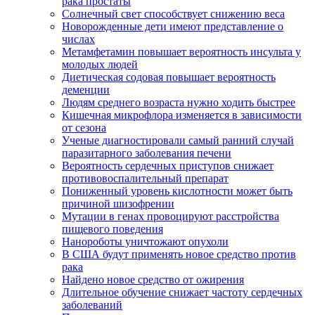
рака простаты
Солнечный свет способствует снижению веса
Новорожденные дети имеют представление о
числах
Метамфетамин повышает вероятность инсульта у
молодых людей
Диетическая содовая повышает вероятность
деменции
Людям среднего возраста нужно ходить быстрее
Кишечная микрофлора изменяется в зависимости
от сезона
Ученые диагностировали самый ранний случай
паразитарного заболевания печени
Вероятность сердечных приступов снижает
противовоспалительный препарат
Пониженный уровень кислотности может быть
причиной шизофрении
Мутации в генах провоцируют расстройства
пищевого поведения
Нанороботы уничтожают опухоли
В США будут применять новое средство против
рака
Найдено новое средство от ожирения
Длительное обучение снижает частоту сердечных
заболеваний