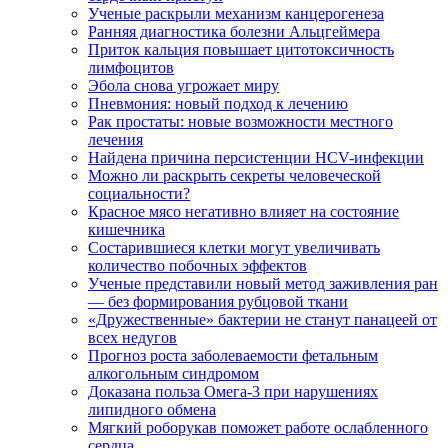
Ученые раскрыли механизм канцерогенеза
Ранняя диагностика болезни Альцгеймера
Приток кальция повышает цитотоксичность
лимфоцитов
Эбола снова угрожает миру
Пневмония: новый подход к лечению
Рак простаты: новые возможности местного
лечения
Найдена причина персистенции HCV-инфекции
Можно ли раскрыть секреты человеческой
социальности?
Красное мясо негативно влияет на состояние
кишечника
Состарившиеся клетки могут увеличивать
количество побочных эффектов
Ученые представили новый метод заживления ран
— без формирования рубцовой ткани
«Дружественные» бактерии не станут панацеей от
всех недугов
Прогноз роста заболеваемости фетальным
алкогольным синдромом
Доказана польза Омега-3 при нарушениях
липидного обмена
Мягкий роборукав поможет работе ослабленного
сердца