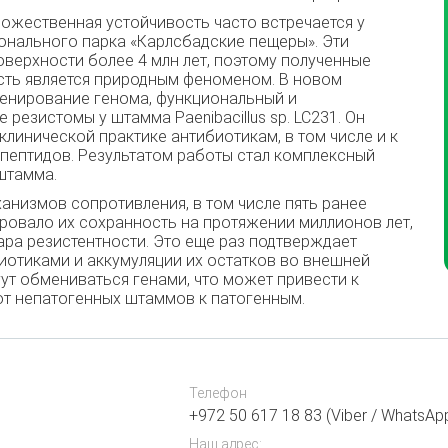
ожественная устойчивость часто встречается у
онального парка «Карлсбадские пещеры». Эти
верхности более 4 млн лет, поэтому полученные
сть является природным феноменом. В новом
енирование генома, функциональный и
резистомы у штамма Paenibacillus sp. LC231. Он
линической практике антибиотикам, в том числе и к
пептидов. Результатом работы стал комплексный
штамма.
низмов сопротивления, в том числе пять ранее
ровало их сохранность на протяжении миллионов лет,
ара резистентности. Это еще раз подтверждает
иотиками и аккумуляции их остатков во внешней
гут обмениваться генами, что может привести к
от непатогенных штаммов к патогенным.
Телефон
+972 50 617 18 83 (Viber / WhatsAp
Наш адрес: