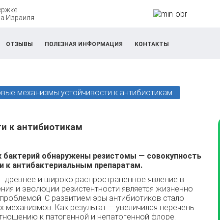
ержке
а Израиля
ОТЗЫВЫ
ПОЛЕЗНАЯ ИНФОРМАЦИЯ
КОНТАКТЫ
овые​ ​механизмы​ ​устойчивости​ ​к​ ​антибиотикам
​ ​к​ ​антибиотикам
х бактерий обнаружены резистомы — совокупность
ти к антибактериальным препаратам.
— древнее и широко распространенное явление в
ия и эволюции резистентности является жизненно
проблемой. С развитием эры антибиотиков стало
 механизмов. Как результат — увеличился перечень
тношению к патогенной и непатогенной флоре.