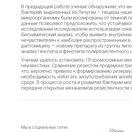
В предыдущей работе ученые обнаружили, что мн
бактерий, выделенных из Лечугии — пещеры наци
микроорганизмы были изолированы от земной по
данные позволяют предположить, что устойчиво
исследовании исследователи использовали секв
биохимический анализ, чтобы выявить внутренние 
нечувствителен к наиболее распространенным в к
даптомицину — новому препарату из группы липо
анализ генотипа и фенотипа полирезистентного 
Ученым удалось установить 18 хромосомных меха
неизвестных. Сравнение резистом продемонстри
что, вероятно, привело к формированию резерву
необходимость избегать злоупотребления антиб
среде. В процессе роста и развития бактерии мо
передаче открытых механизмов резистентности 
Мы в социальных сетях