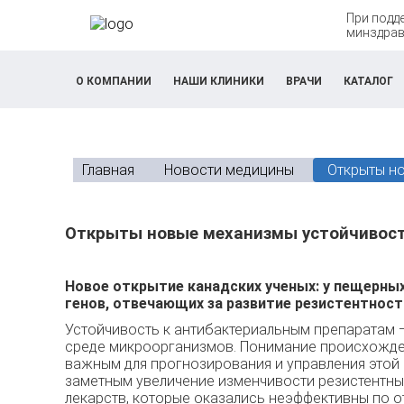
При подд
минздрав
О КОМПАНИИ
НАШИ КЛИНИКИ
ВРАЧИ
КАТАЛОГ
Главная
Новости медицины
Открыты​ ​н
Открыты​ ​новые​ ​механизмы​ ​устойчивости
Новое открытие канадских ученых: у пещерны
генов, отвечающих за развитие резистентнос
Устойчивость к антибактериальным препаратам 
среде микроорганизмов. Понимание происхожден
важным для прогнозирования и управления этой 
заметным увеличение изменчивости резистентных
лекарств, которые оказались неэффективны по о