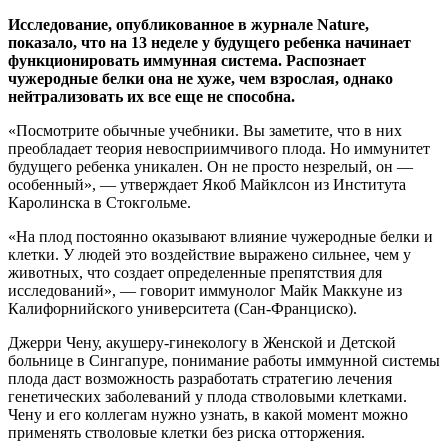
Исследование, опубликованное в журнале Nature,
показало, что на 13 неделе у будущего ребенка начинает
функционировать иммунная система. Распознает
чужеродные белки она не хуже, чем взрослая, однако
нейтрализовать их все еще не способна.
«Посмотрите обычные учебники. Вы заметите, что в них
преобладает теория невосприимчивого плода. Но иммунитет
будущего ребенка уникален. Он не просто незрелый, он —
особенный», — утверждает Якоб Майклсон из Института
Каролинска в Стокгольме.
«На плод постоянно оказывают влияние чужеродные белки и
клетки. У людей это воздействие выражено сильнее, чем у
животных, что создает определенные препятствия для
исследований», — говорит иммунолог Майк Маккуне из
Калифорнийского университета (Сан-Франциско).
Джерри Чену, акушеру-гинекологу в Женской и Детской
больнице в Сингапуре, понимание работы иммунной системы
плода даст возможность разработать стратегию лечения
генетических заболеваний у плода стволовыми клетками.
Чену и его коллегам нужно узнать, в какой момент можно
применять стволовые клетки без риска отторжения.