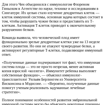
Для этого Чен объединился с иммунологом Флореном
Гиньохом в Агентстве по науке, технике и исследованиям в
Сингапуре. Их целью стало изучение дендритных клеток —
клеток иммунной системы, основная задача которых состоит в
том, чтобы разрушить чужие белки и предоставить их Т-
клеткам. Активация Т-клеток приводит к окончательному
разрушению белков.
Команда выявила, что человеческий плод имеет
функционально зрелые дендритные клетки уже на 13 неделе
своего развития. Но они не атакуют чужеродные белки, а
активируют регуляторные Т-клетки, подавляющие иммунный
ответ.
«Полученные данные подчеркивают тот факт, что иммунная
система плода — это не просто незрелая, менее активная
копия взрослой «коллеги». Иммунитет ребенка выполняет
собственные функции», — объяснил иммунолог-
трансплантолог Уильям Берлингем из Университета
Висконсина в Мэдисоне. — «Вероятно, полученные данные
помогут ученым реализовать задуманные лечебные
стратегии».
Полное понимание особенностей развития эмбриональной
иммунной системы могло бы объяснить некоторые причины