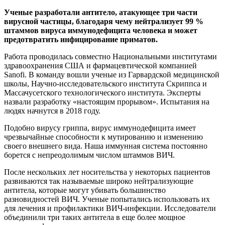
Ученые разработали антитело, атакующее три части
вирусной частицы, благодаря чему нейтрализует 99 %
штаммов вируса иммунодефицита человека и может
предотвратить инфицирование приматов.
Работа проводилась совместно Национальными институтами
здравоохранения США и фармацевтической компанией
Sanofi. В команду вошли ученые из Гарвардской медицинской
школы, Научно-исследовательского института Скриппса и
Массачусетского технологического института. Эксперты
назвали разработку «настоящим прорывом». Испытания на
людях начнутся в 2018 году.
Подобно вирусу гриппа, вирус иммунодефицита имеет
чрезвычайные способности к мутированию и изменению
своего внешнего вида. Наша иммунная система постоянно
борется с непреодолимым числом штаммов ВИЧ.
После нескольких лет носительства у некоторых пациентов
развиваются так называемые широко нейтрализующие
антитела, которые могут убивать большинство
разновидностей ВИЧ. Ученые попытались использовать их
для лечения и профилактики ВИЧ-инфекции. Исследователи
объединили три таких антитела в еще более мощное