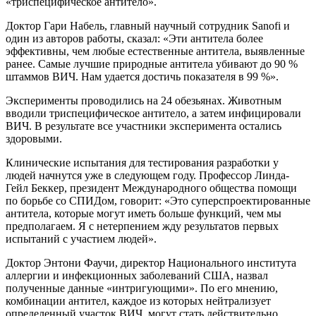
«триспецифическое антитело».
Доктор Гари Набель, главный научный сотрудник Sanofi и
один из авторов работы, сказал: «Эти антитела более
эффективны, чем любые естественные антитела, выявленные
ранее. Самые лучшие природные антитела убивают до 90 %
штаммов ВИЧ. Нам удается достичь показателя в 99 %».
Эксперименты проводились на 24 обезьянах. Животным
вводили триспецифическое антитело, а затем инфицировали
ВИЧ. В результате все участники эксперимента остались
здоровыми.
Клинические испытания для тестирования разработки у
людей начнутся уже в следующем году. Профессор Линда-
Гейл Беккер, президент Международного общества помощи
по борьбе со СПИДом, говорит: «Это суперспроектированные
антитела, которые могут иметь больше функций, чем мы
предполагаем. Я с нетерпением жду результатов первых
испытаний с участием людей».
Доктор Энтони Фаучи, директор Национального института
аллергии и инфекционных заболеваний США, назвал
полученные данные «интригующими». По его мнению,
комбинации антител, каждое из которых нейтрализует
определенный участок ВИЧ, могут стать действительно