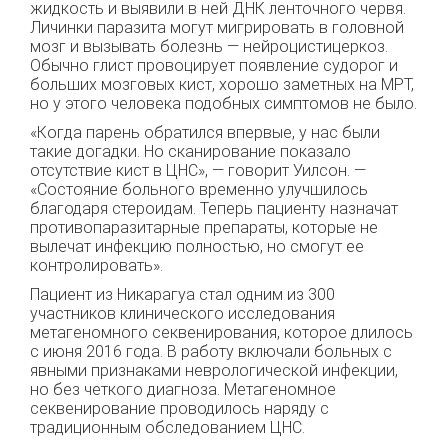
жидкость и выявили в ней ДНК ленточного червя.
Личинки паразита могут мигрировать в головной
мозг и вызывать болезнь — нейроцистицеркоз.
Обычно глист провоцирует появление судорог и
больших мозговых кист, хорошо заметных на МРТ,
но у этого человека подобных симптомов не было.
«Когда парень обратился впервые, у нас были
такие догадки. Но сканирование показало
отсутствие кист в ЦНС», — говорит Уилсон. —
«Состояние больного временно улучшилось
благодаря стероидам. Теперь пациенту назначат
противопаразитарные препараты, которые не
вылечат инфекцию полностью, но смогут ее
контролировать».
Пациент из Никарагуа стал одним из 300
участников клинического исследования
метагеномного секвенирования, которое длилось
с июня 2016 года. В работу включали больных с
явными признаками неврологической инфекции,
но без четкого диагноза. Метагеномное
секвенирование проводилось наряду с
традиционным обследованием ЦНС.