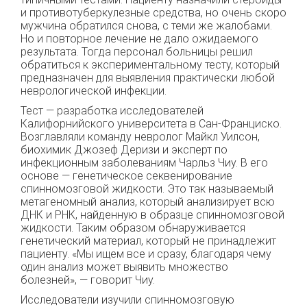
и противотуберкулезные средства, но очень скоро
мужчина обратился снова, с теми же жалобами.
Но и повторное лечение не дало ожидаемого
результата. Тогда персонал больницы решил
обратиться к экспериментальному тесту, который
предназначен для выявления практически любой
неврологической инфекции.
Тест — разработка исследователей
Калифорнийского университета в Сан-Франциско.
Возглавляли команду невролог Майкл Уилсон,
биохимик Джозеф Деризи и эксперт по
инфекционным заболеваниям Чарльз Чиу. В его
основе — генетическое секвенирование
спинномозговой жидкости. Это так называемый
метагеномный анализ, который анализирует всю
ДНК и РНК, найденную в образце спинномозговой
жидкости. Таким образом обнаруживается
генетический материал, который не принадлежит
пациенту. «Мы ищем все и сразу, благодаря чему
один анализ может выявить множество
болезней», — говорит Чиу.
Исследователи изучили спинномозговую