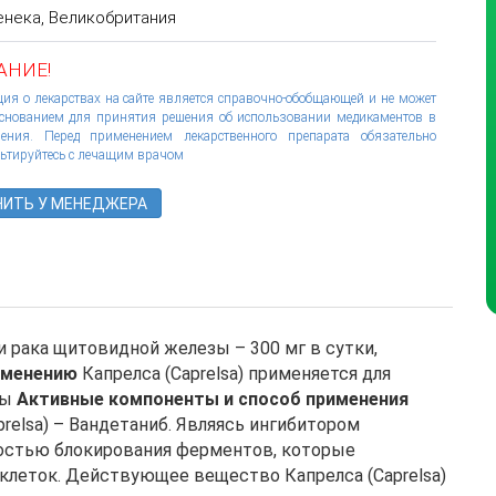
нека, Великобритания
НИЕ!
я о лекарствах на сайте является справочно-обобщающей и не может
снованием для принятия решения об использовании медикаментов в
чения. Перед применением лекарственного препарата обязательно
ьтируйтесь с лечащим врачом
ИТЬ У МЕНЕДЖЕРА
 рака щитовидной железы – 300 мг в сутки,
именению
Капрелса (Caprelsa) применяется для
зы
Активные компоненты и способ применения
elsa) – Вандетаниб. Являясь ингибитором
ностью блокирования ферментов, которые
 клеток. Действующее вещество Капрелса (Caprelsa)