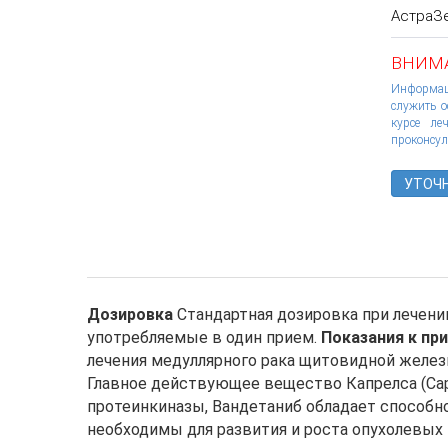
АстраЗе
к
ВНИМА
а
Информаци
л
служить о
курсе ле
е
проконсул
к
УТОЧН
а
Дозировка и применение
р
с
Дозировка
Стандартная дозировка при лечении
т
употребляемые в один прием.
Показания к пр
лечения медуллярного рака щитовидной желе
в
Главное действующее вещество Капрелса (Capr
а
протеинкиназы, Вандетаниб обладает способ
необходимы для развития и роста опухолевых