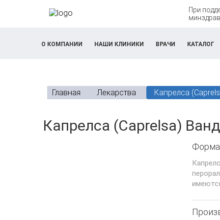
При подд
минздрав
О КОМПАНИИ
НАШИ КЛИНИКИ
ВРАЧИ
КАТАЛОГ
Главная
Лекарства
Капрелса (Caprel
К
Капрелса (Caprelsa) Ван
а
Форма
р
Капрел
перора
т
имеются
о
Произ
ч