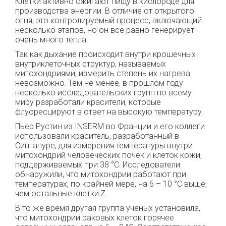
Клетки активно сжигают пищу в кислороде для
производства энергии. В отличие от открытого
огня, это контролируемый процесс, включающий
несколько этапов, но он все равно генерирует
очень много тепла.
Так как дыхание происходит внутри крошечных
внутриклеточных структур, называемых
митохондриями, измерить степень их нагрева
невозможно. Тем не менее, в прошлом году
несколько исследовательских групп по всему
миру разработали красители, которые
флуоресцируют в ответ на высокую температуру.
Пьер Рустин из INSERM во Франции и его коллеги
использовали краситель, разработанный в
Сингапуре, для измерения температуры внутри
митохондрий человеческих почек и клеток кожи,
поддерживаемых при 38 °C. Исследователи
обнаружили, что митохондрии работают при
температурах, по крайней мере, на 6 – 10 °C выше,
чем остальные клетки.Z
В то же время другая группа ученых установила,
что митохондрии раковых клеток горячее