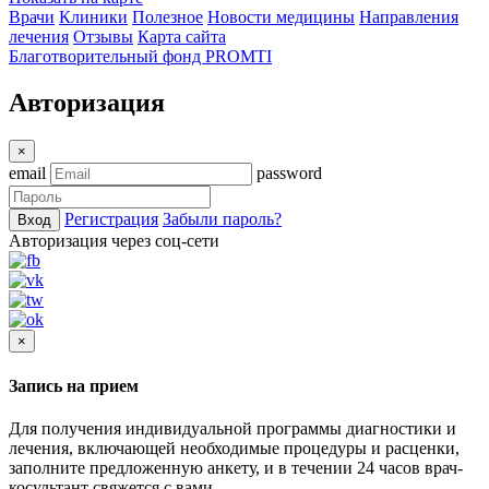
Врачи
Клиники
Полезное
Новости медицины
Направления
лечения
Отзывы
Карта сайта
Благотворительный фонд PROMTI
Авторизация
×
email
password
Регистрация
Забыли пароль?
Вход
Авторизация через соц-сети
×
Запись на прием
Для получения индивидуальной программы диагностики и
лечения, включающей необходимые процедуры и расценки,
заполните предложенную анкету, и в течении 24 часов врач-
косультант свяжется с вами.