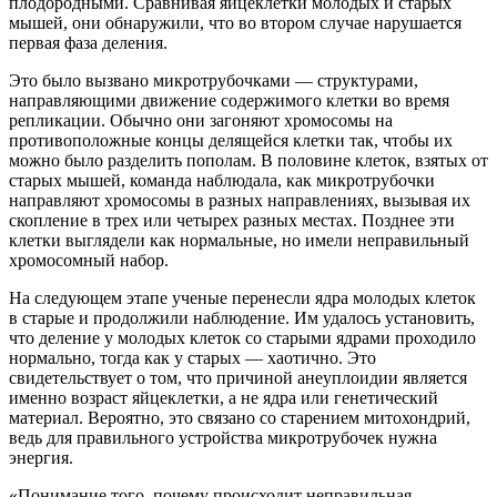
плодородными. Сравнивая яйцеклетки молодых и старых
мышей, они обнаружили, что во втором случае нарушается
первая фаза деления.
Это было вызвано микротрубочками — структурами,
направляющими движение содержимого клетки во время
репликации. Обычно они загоняют хромосомы на
противоположные концы делящейся клетки так, чтобы их
можно было разделить пополам. В половине клеток, взятых от
старых мышей, команда наблюдала, как микротрубочки
направляют хромосомы в разных направлениях, вызывая их
скопление в трех или четырех разных местах. Позднее эти
клетки выглядели как нормальные, но имели неправильный
хромосомный набор.
На следующем этапе ученые перенесли ядра молодых клеток
в старые и продолжили наблюдение. Им удалось установить,
что деление у молодых клеток со старыми ядрами проходило
нормально, тогда как у старых — хаотично. Это
свидетельствует о том, что причиной анеуплоидии является
именно возраст яйцеклетки, а не ядра или генетический
материал. Вероятно, это связано со старением митохондрий,
ведь для правильного устройства микротрубочек нужна
энергия.
«Понимание того, почему происходит неправильная