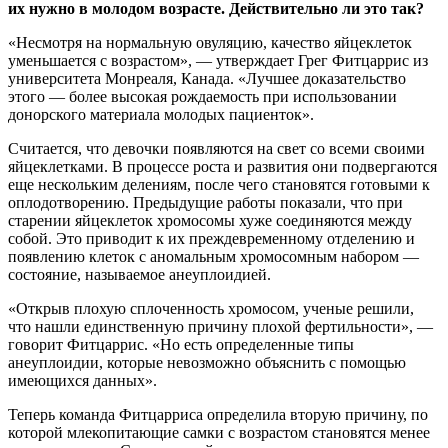
их нужно в молодом возрасте. Действительно ли это так?
«Несмотря на нормальную овуляцию, качество яйцеклеток
уменьшается с возрастом», — утверждает Грег Фитцаррис из
университета Монреаля, Канада. «Лучшее доказательство
этого — более высокая рождаемость при использовании
донорского материала молодых пациенток».
Считается, что девочки появляются на свет со всеми своими
яйцеклетками. В процессе роста и развития они подвергаются
еще нескольким делениям, после чего становятся готовыми к
оплодотворению. Предыдущие работы показали, что при
старении яйцеклеток хромосомы хуже соединяются между
собой. Это приводит к их преждевременному отделению и
появлению клеток с аномальным хромосомным набором —
состояние, называемое анеуплоидией.
«Открыв плохую сплоченность хромосом, ученые решили,
что нашли единственную причину плохой фертильности», —
говорит Фитцаррис. «Но есть определенные типы
анеуплоидии, которые невозможно объяснить с помощью
имеющихся данных».
Теперь команда Фитцарриса определила вторую причину, по
которой млекопитающие самки с возрастом становятся менее