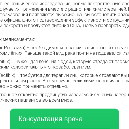
тнее клиническое исследование, новые лекарственные сре
лучае их применения вместе с радио- или химиотерапией. 
пользования появляются высокие шансы остановить разв
ле официального подтверждения эффективности сотрудни
м лекарств и продуктов питания США, новые препараты од
х медикаментах:
гл. Portrazza) – необходим для терапии пациентов, которые
ом лёгких. Раньше такой вид рака почти не поддавался из
Erbitux) – нужен для лечения людей, которые страдают пло
ским колоректальным онкозаболеванием.
. Vectibix) – требуется для терапии лиц, которые страдают 
ректальным раком. В том случае, если химиотерапия не по
во можно применять отдельно.
твенное открытие продвинутых израильских учёных наверн
ических пациентов во всём мире.
Консультация врача