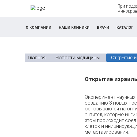
При подд
минздрав
О КОМПАНИИ
НАШИ КЛИНИКИ
ВРАЧИ
КАТАЛОГ
Главная
Новости медицины
Открытие и
Открытие израиль
Эксперимент научных м
созданию 3 новых пре
основываются на опт
антител, которые инг
этом происходит соед
клеток и инициирующ
метастазирования.