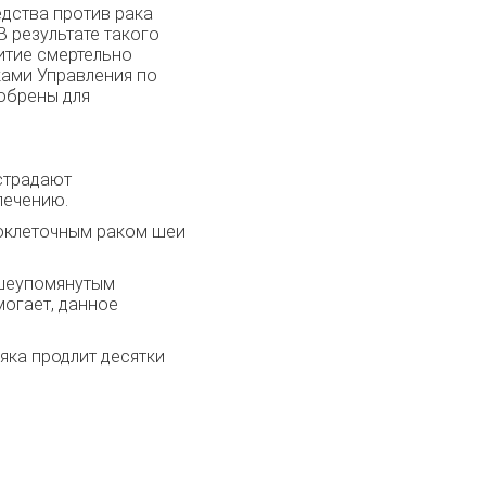
дства против рака
В результате такого
итие смертельно
ками Управления по
обрены для
 страдают
лечению.
скоклеточным раком шеи
вышеупомянутым
могает, данное
яка продлит десятки