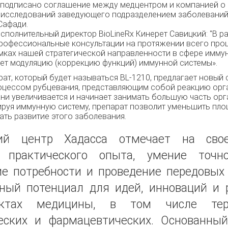
подписано соглашение между медцентром и компанией о 
е исследований заведующего подразделением заболеваний
Сафади.
сполнительный директор BioLineRx Кинерет Савицкий: "В р
рофессиональные консультации на протяжении всего проц
амках нашей стратегической направленности в сфере иммун
ет модуляцию (коррекцию функций) иммунной системы».
ат, который будет называться BL-1210, предлагает новый
оцессом рубцевания, представляющим собой реакцию орган
ни увеличивается и начинает занимать большую часть орг
ируя иммунную систему, препарат позволит уменьшить пл
ать развитие этого заболевания.
ий центр Хадасса отмечает на свое
е практического опыта, умение точн
е потребности и проведение передовых
ный потенциал для идей, инноваций и 
ктах медицины, в том числе терап
еских и фармацевтических. Основанны