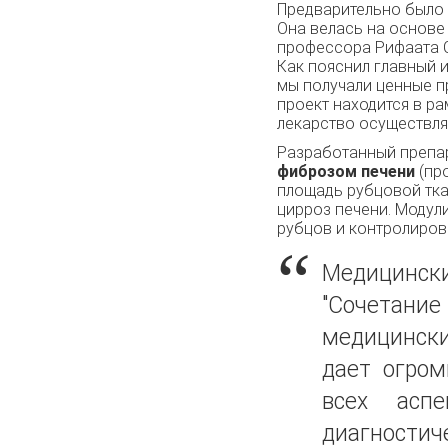
Предварительно было 
Она велась на основ
профессора Рифаата 
Как пояснил главный и
мы получали ценные п
проект находится в р
лекарство осуществля
Разработанный препар
фиброзом печени
(пр
площадь рубцовой тка
цирроз печени. Модул
рубцов и контролиров
Медицинск
"Сочетани
медицински
дает огром
всех аспе
диагностич