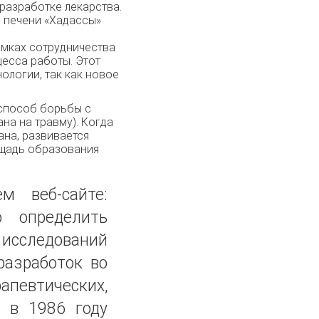
разработке лекарства.
 печени «Хадассы»
амках сотрудничества
есса работы. Этот
ологии, так как новое
 способ борьбы с
а на травму). Когда
ана, развивается
ощадь образования
м веб-сайте:
о определить
 исследований
разработок во
евтических,
й в 1986 году