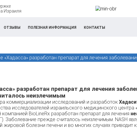
ержке
а Израиля
ОТЗЫВЫ
ПОЛЕЗНАЯ ИНФОРМАЦИЯ
КОНТАКТЫ
е «Хадасса» разработан препарат для лечения заболевани
асса» разработан препарат для лечения заболе
считалось неизлечимым
тра коммерциализации исследований и разработок
Хадасит
ества исследователей израильского медицинского центра
компанией BioLineRx разработан препарат для лечения
не
Г). Заболевание прежде считалось неизлечимым. NASH явл
 жировой болезни печени и во многих случаях приводит к 