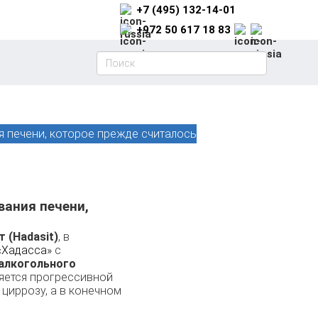
+7 (495) 132-14-01
+972 50 617 18 83
я печени, которое прежде считалось
вания печени,
 (Hadasit)
, в
«Хадасса»
с
алкогольного
яется прогрессивной
циррозу, а в конечном