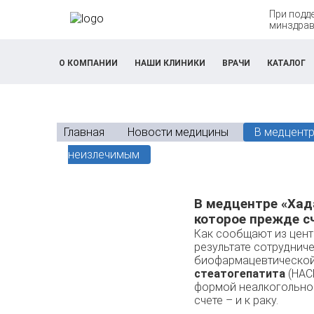
При подд
минздрав
О КОМПАНИИ
НАШИ КЛИНИКИ
ВРАЧИ
КАТАЛОГ
Главная
Новости медицины
В медцентр
неизлечимым
В медцентре «Хад
которое прежде 
Как сообщают из цен
результате сотруднич
биофармацевтической 
стеатогепатита
(НАС
формой неалкогольной
счете – и к раку.