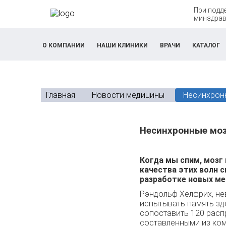
При подд
минздрав
О КОМПАНИИ
НАШИ КЛИНИКИ
ВРАЧИ
КАТАЛОГ
Главная
Новости медицины
Несинхрон
Несинхронные моз
Когда мы спим, мозг
качества этих волн 
разработке новых ме
Рэндольф Хелфрих, не
испытывать память зд
сопоставить 120 расп
составленными из ком