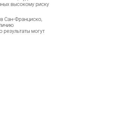
нных высокому риску
 в Сан-Франциско,
аличию
о результаты могут