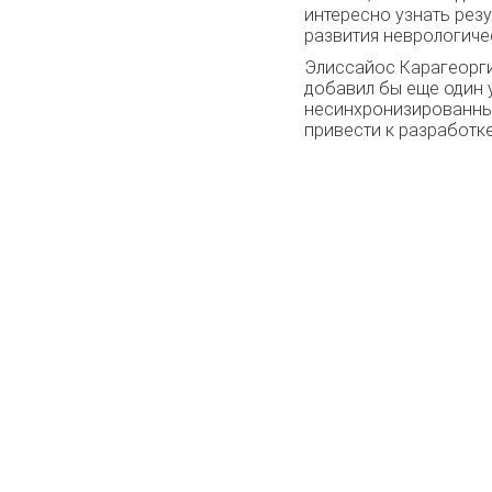
интересно узнать рез
развития неврологиче
Элиссайос Карагеорги
добавил бы еще один 
несинхронизированных 
привести к разработк