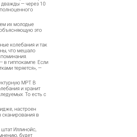
 дважды — через 10
 полноценного
чем их молодые
, объясняющую это
ные колебания и так
ны, что мешало
споминания.
 в гиппокампе. Если
ками теряется», —
уктурную МРТ. В
олебания и хранит
ледуемых. То есть с
ридже, настроен
ы сканирования в
 штат Иллинойс,
 мнению, будет