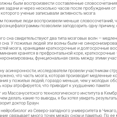
должны были воспроизвести составленные словосочетания
ия задачи и через несколько часов после пробуждения от
я которого ученые записывали активность мозга.
ом пожилые люди воспроизвели меньше словосочетаний, 
троэнцефалограммы позволили заподозрить одну причину
ого сна свидетельствуют два типа мозговых волн — медлен
сна. У пожилых людей эти волны были не синхронизирова
стей мозга, хранящими краткосрочные и долгосрочные во
инания хранятся в префронтальной коре, краткосрочные —
нхронизированы, функциональная связь между этими участ
ну асинхронности, исследователи провели участникам стр
ружено, что часть мозга, которая производит медленные к
ния у пожилых людей, гораздо меньше, чем у молодых обс
 коры атрофируется, что приводит к ухудшению памяти.
г из Массачусетского технологического института в Кемб
чем делать какие-то выводы, я бы хотел увидеть результат
ворит доктор Браун.
 нейробиолог из Северо-западного университета в Чикаго,
вание связывает много точек между сном и памятью. По ее