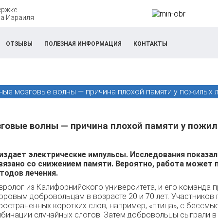
ержке
а Израиля
ОТЗЫВЫ
ПОЛЕЗНАЯ ИНФОРМАЦИЯ
КОНТАКТЫ
ные мозговые волны — причина плохой памяти у пожилых 
говые волны — причина плохой памяти у пожи
 издает электрические импульсы. Исследования показал
связано со снижением памяти. Вероятно, работа может 
тодов лечения.
вролог из Калифорнийского университета, и его команда 
оровым добровольцам в возрасте 20 и 70 лет. Участников
ространенных коротких слов, например, «птица», с бессм
бинации случайных слогов. Затем добровольцы сыграли в