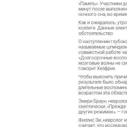
«Память». Участники 
минут после выполнен
ночного сна, во врем
Как и ожидалось, утр
коллеги. Данные элек
обстоятельство.
О наступлении глубок
называемые шпиндели 
совместной работе ча
«Долгосрочные воспом
мозговые волны не си
говорит Хелфрих.
Чтобы выяснить причи
результате было обна
длительные воспомина
возрастом эта область
Эмери Браун, невроло
скептически. «Прежде 
других режимах», — го
Филлис Зи, невролог и
считает, что исследо