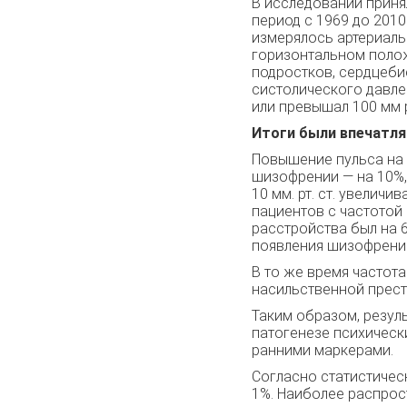
В исследовании приня
период с 1969 до 2010
измерялось артериаль
горизонтальном полож
подростков, сердцеби
систолического давлен
или превышал 100 мм рт
Итоги были впечатл
Повышение пульса на 
шизофрении — на 10%
10 мм. рт. ст. увелич
пациентов с частотой
расстройства был на 6
появления шизофрении
В то же время частот
насильственной прест
Таким образом, резул
патогенезе психическ
ранними маркерами.
Согласно статистичес
1%. Наиболее распрос