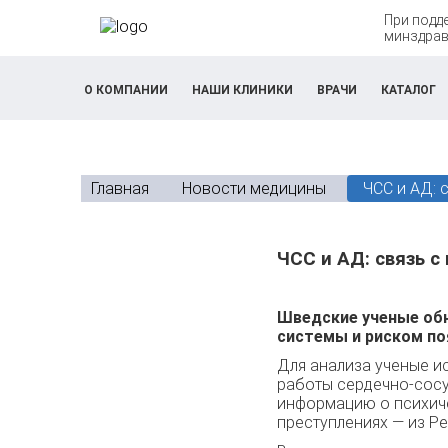
При подд
минздрав
О КОМПАНИИ
НАШИ КЛИНИКИ
ВРАЧИ
КАТАЛОГ
Главная
Новости медицины
ЧСС и АД: 
ЧСС и АД: связь 
Шведские ученые об
системы и риском по
Для анализа ученые и
работы сердечно-сосу
информацию о психиче
преступлениях — из Р