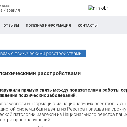
ержке
а Израиля
ОТЗЫВЫ
ПОЛЕЗНАЯ ИНФОРМАЦИЯ
КОНТАКТЫ
связь с психическими расстройствами
с психическими расстройствами
наружили прямую связь между показателями работы се
явления психических заболеваний.
спользовали информацию из национальных реестров. Дан
дистой системы были взяты из Реестра призыва на срочну
ской патологии извлекли из Национального реестра пацие
еестра правонарушений.