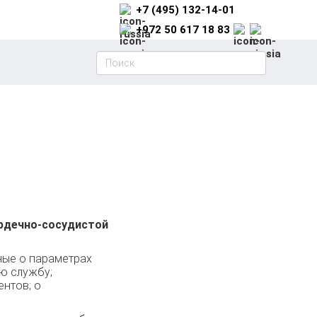
+7 (495) 132-14-01
+972 50 617 18 83
рдечно-сосудистой
ные о параметрах
ю службу;
нтов; о