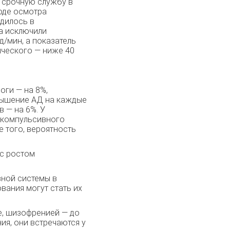
а срочную службу в
ходе осмотра
одилось в
та исключили
д/мин, а показатель
лического — ниже 40
оги — на 8%,
вышение АД на каждые
в — на 6%. У
о-компульсивного
е того, вероятность
 с ростом
вной системы в
вания могут стать их
е, шизофренией — до
я, они встречаются у