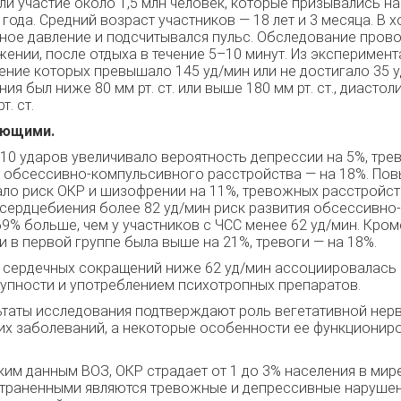
ли участие около 1,5 млн человек, которые призывались н
 года. Средний возраст участников — 18 лет и 3 месяца. В 
ное давление и подсчитывался пульс. Обследование пров
ении, после отдыха в течение 5–10 минут. Из эксперимен
ение которых превышало 145 уд/мин или не достигало 35 у
ия был ниже 80 мм рт. ст. или выше 180 мм рт. ст., диасто
. ст.
яющими.
10 ударов увеличивало вероятность депрессии на 5%, трев
, обсессивно-компульсивного расстройства — на 18%. По
ивало риск ОКР и шизофрении на 11%, тревожных расстройст
 сердцебиения более 82 уд/мин риск развития обсессивн
9% больше, чем у участников с ЧСС менее 62 уд/мин. Кром
 в первой группе была выше на 21%, тревоги — на 18%.
а сердечных сокращений ниже 62 уд/мин ассоциировалась
упности и употреблением психотропных препаратов.
ьтаты исследования подтверждают роль вегетативной нер
их заболеваний, а некоторые особенности ее функциониро
ким данным ВОЗ, ОКР страдает от 1 до 3% населения в мир
траненными являются тревожные и депрессивные нарушени