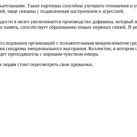
кательными. Такие партнеры способны улучшить отношения и у
ей, чаще связаны с подавленным настроением и агрессией.
дости в мозге увеличивается производство дофамина, который не
ю память, способствует образованию новых нервных связей. В р
сследования организаций с положительным микроклиматом сред
ния синдрома эмоционального выгорания. Коллектив, в котором 
едет преподаватель с хорошим чувством юмора.
 людям стоит пересмотреть свои привычки.