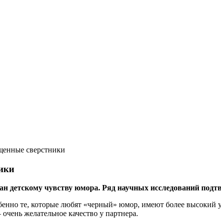
щенные сверстники
ики
н детскому чувству юмора. Ряд научных исследований подтв
бенно те, которые любят «черный» юмор, имеют более высокий у
очень желательное качество у партнера.