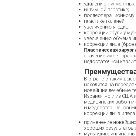
удалению пигментных 
интимной пластике;
послеоперационному 
пластике голеней;
увеличению ягодиц;
коррекции груди у му
увеличению объема и
коррекции лица (бровей
Пластическая хирург
значение имеет практи
недостаточной квалиф
Преимущества 
В стране с таким выс
находится на передов
новейшие лечебные те
Израиля, но и из США
медицинских работник
и медсестер. Основны
коррекции лица и тела
применение новейших
хороших результатов 
мультидисциплинарный