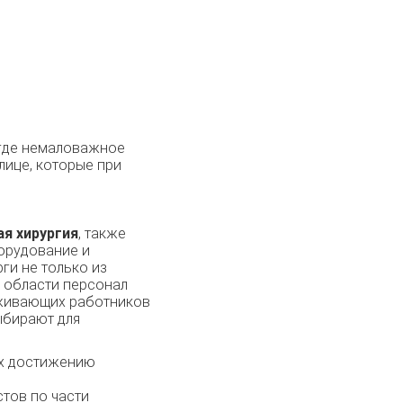
 где немаловажное
лице, которые при
ая хирургия
, также
орудование и
ги не только из
й области персонал
уживающих работников
ыбирают для
их достижению
тов по части