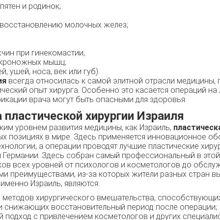
пятен и родинок;
восстановлению молочных желез;
жчин при гинекомастии;
кроножных мышц;
, ушей, носа, век или губ).
ия
всегда относилась к самой элитной отрасли медицины,
ческий опыт хирурга. Особенно это касается операций на 
икации врача могут быть опасными для здоровья.
пластической хирургии Израиля
оким уровнем развития медицины, как Израиль,
пластическ
ых позициях в мире. Здесь применяется инновационное об
хнологии, а операции проводят лучшие пластические хирур
 и Германии. Здесь собран самый профессиональный в это
ов всех уровней от психологов и косметологов до обсл
ми преимуществами, из-за которых жители разных стран в
 именно Израиль, являются:
 методов хирургического вмешательства, способствующ
и снижающих восстановительный период после операции;
 подход с привлечением косметологов и других специалис