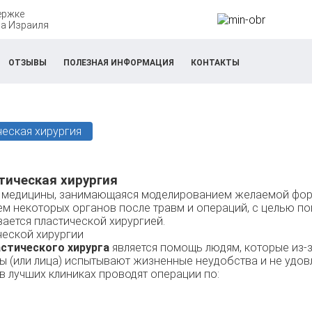
ержке
а Израиля
ОТЗЫВЫ
ПОЛЕЗНАЯ ИНФОРМАЦИЯ
КОНТАКТЫ
ческая хирургия
тическая хирургия
 медицины, занимающаяся моделированием желаемой форм
м некоторых органов после травм и операций, с целью п
вается пластической хирургией.
ческой хирургии
астического хирурга
является помощь людям, которые из-з
ы (или лица) испытывают жизненные неудобства и не удо
в лучших клиниках проводят операции по: