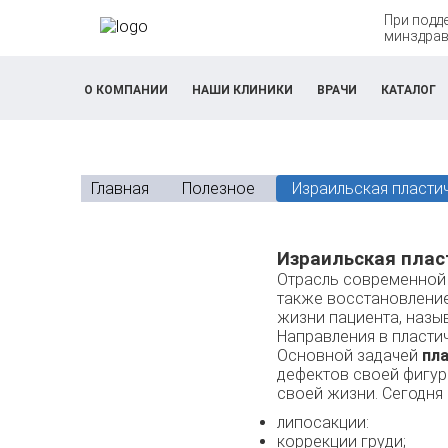
При подд
минздрав
О КОМПАНИИ
НАШИ КЛИНИКИ
ВРАЧИ
КАТАЛОГ
Главная
Полезное
Израильская пласти
Израильская плас
Отрасль современной
также восстановление
жизни пациента, назы
Направления в пласти
Основной задачей
пл
дефектов своей фигур
своей жизни. Сегодня 
липосакции:
коррекции груди;