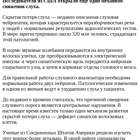
Исследователи из США открыли еще один механизм
снижения слуха.
Скрытая потеря слуха — недавно описанная слуховая
нейропатия, которая характеризуется неразборчивостью речи
у людей с нормальными результатами аудиологических тестов.
В мире зарегистрировано около 320 млн человек, страдающих
этой патологией.
В норме звуковые колебания передаются на внутренние
волоски улитки, где преобразовываются в электрический
импульс и через синаптическую щель передаются нейронам
спирального узла, а затем в корковые отделы головного мозга.
Для правильной работы слухового анализатора необходима
нормальная работа двух нейронов. Патологические изменения
в одном из звеньев ведут к ухудшению слуха у пациента.
До недавнего времени считалось, что причиной смещения
слухового порога являются центральные нарушения. В
настоящее время известен только один механизм развития
скрытой потери слуха — дефицит синапсов волосковых
клеток.
Ученые из Соединенных Штатов Америки решили изучить
этот вопрос более детально. В своей работе специалисты