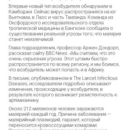
Впервые новый тип возбудителя обнаружили в
Камбоджи. Сейчас вирус распространился на юг
Вьетнама, в Лаос и часть Таиланда. Команда из
Оксфордского исследовательского отдела
тропической медицины в Бангкоке сообщила о
существовании реальной угрозы того, что малярия
станет неизлечимой.
Глава подразделения, профессор Аржен Дондорп,
рассказал сайту BBC News: «Мы считаем, что это
очень серьезная угроза. Этот штамм быстро
распространяется по всему региону, и мы боимся,
что возбудитель может попасть и в Африку.
В письме, опубликованном в The Lancet Infectious
Diseases, исследователи подробно описывают
изменения, происходящие у возбудителя, в
результате которого возникает резистентность к
артемизинину.
Около 212 миллионов человек заражаются
малярией каждый год. Причина заболевания —
малярийный плазмодий, паразит, который
переносится кровососущими комарами.