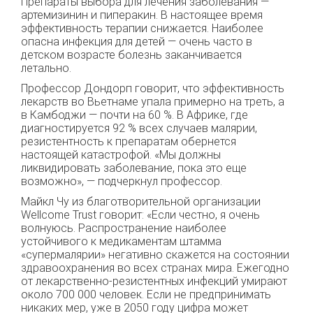
Препараты выбора для лечения заболевания —
артемизинин и пиперакин. В настоящее время
эффективность терапии снижается. Наиболее
опасна инфекция для детей — очень часто в
детском возрасте болезнь заканчивается
летально.
Профессор Дондорп говорит, что эффективность
лекарств во Вьетнаме упала примерно на треть, а
в Камбоджи — почти на 60 %. В Африке, где
диагностируется 92 % всех случаев малярии,
резистентность к препаратам обернется
настоящей катастрофой. «Мы должны
ликвидировать заболевание, пока это еще
возможно», — подчеркнул профессор.
Майкл Чу из благотворительной организации
Wellcome Trust говорит: «Если честно, я очень
волнуюсь. Распространение наиболее
устойчивого к медикаментам штамма
«супермалярии» негативно скажется на состоянии
здравоохранения во всех странах мира. Ежегодно
от лекарственно-резистентных инфекций умирают
около 700 000 человек. Если не предпринимать
никаких мер, уже в 2050 году цифра может