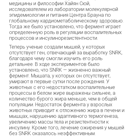
медицины и философии Хайян Сюй,
исследователем из лаборатории молекулярной
эпидемиологии и питания Центра Брауна по
глобальному кардиометаболическому здоровью.
Тогда же было установлено, что фермент играет
определенную роль в регуляции воспалительных
процессов и инсулинорезистентности.
Теперь ученые создали мышей, у которых
отсутствует ген, отвечающий за выработку SNRK,
благодаря чему смогли изучить его роль
детальнее. В ходе экспериментов было
установлено, что SNRK — жизненно важный
фермент. Мышата, у которых он отсутствует,
умирают в первые сутки после рождения. У
животных с его недостатком воспалительные
процессы в белом жире выражены сильнее, а
количество бурого жира меньше, чем в общей
популяции. Недостаток фермента у взрослых
животных приводит к отложению жира в печени и
мышцах, нарушению адаптивного термогенеза,
увеличению массы тела и резистентности к
инсулину. Кроме того, лечение ожирения у мышей
без SNRK оказалось неэффективным.