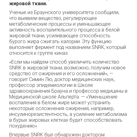
жировой ткани.
Ученые из Браунского университета сообщили,
что выявили вещество, регулирующее
метаболические процессы и уменьшающее
активность воспалительного процесса в белой
жировой ткани, усиливающее способность
бурого жира сжигать калории. Эту функцию
выполняет фермент под названием SNRK, который
относится к группе киназ.
«Если мы найдем способ увеличить количество
SNRK в жировой ткани, возможно, получим новое
средство от ожирения и его осложнений», —
говорит Симин Лю, доктор медицинских наук,
профессор эпидемиологии в Школе
здравоохранения Брауна и профессор медицины в
Медицинской школе Альперта. — «Уменьшение
воспаления в белом жире может устранить
некоторые осложнения ожирения, например,
инсулинорезистентность, а усиление метаболизма
в бурых жировых клетках будет способствовать
похудению».
Впервые SNRK был обнаружен доктором