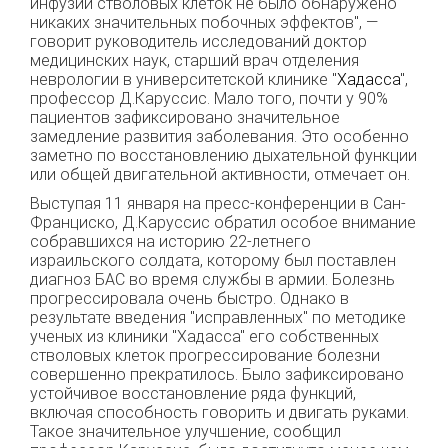
инфузии стволовых клеток не было обнаружено
никаких значительных побочных эффектов", —
говорит руководитель исследований доктор
медицинских наук, старший врач отделения
неврологии в университетской клинике "
Хадасса
",
профессор Д.Каруссис. Мало того, почти у 90%
пациентов зафиксировано значительное
замедление развития заболевания. Это особенно
заметно по восстановлению дыхательной функции
или общей двигательной активности, отмечает он.
Выступая 11 января на пресс-конференции в Сан-
Франциско, Д.Каруссис обратил особое внимание
собравшихся на историю 22-летнего
израильского солдата, которому был поставлен
диагноз БАС во время службы в армии. Болезнь
прогрессировала очень быстро. Однако в
результате введения "исправленных" по методике
ученых из клиники "Хадасса" его собственных
стволовых клеток прогрессирование болезни
совершенно прекратилось. Было зафиксировано
устойчивое восстановление ряда функций,
включая способность говорить и двигать руками.
Такое значительное улучшение, сообщил