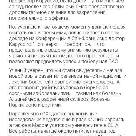
профессор Каруссис, было достигнуто менее чем
за год, после чего больному было предоставлено
дополнительное лечение для закрепления
положительного эффекта.
Полученные к настоящему моменту данные нельзя
считать окончательными, подчеркивает в своем
докладе на конференции в Сан-Франциско доктор
Каруссис. "Но я верю, — говорит он, — что
представленные вашему вниманию результаты
являются первым шагом долгого процесса, они
позволяют предвидеть успех и победу над БАС".
Ученый уверен, что мы стали свидетелями начала
новой эры в развитии регенеративной медицины и
лечении болезней нервной системы человека. А
это позволит добиться успеха в борьбе со
сходными заболеваниями, — такими как болезнь
Альцгеймера, рассеянный склероз, болезнь
Паркинсона и другими.
Параллельно с "Хадасса" аналогичные
исследования ведутся еще в ряде клиник Израиля,
а также в Массачусетском университете в США.
Все работы, начатые около пяти лет назад под