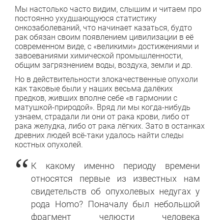
Мы настолько часто видим, слышим и читаем про
постоянно ухудшающуюся статистику
онкозаболеваний, что начинает казаться, будто
рак обязан своим появлением цивилизации в её
современном виде, с «великими» достижениями и
завоеваниями химической промышленности,
общим загрязнением воды, воздуха, земли и др.
Но в действительности злокачественные опухоли
как таковые были у наших весьма далёких
предков, живших вполне себе «в гармонии с
матушкой-природой». Вряд ли мы когда-нибудь
узнаем, страдали ли они от рака крови, либо от
рака желудка, либо от рака лёгких. Зато в останках
древних людей всё-таки удалось найти следы
костных опухолей.
К какому именно периоду времени
относятся первые из известных нам
свидетельств об опухолевых недугах у
рода Homo? Поначалу был небольшой
фрагмент челюсти человека