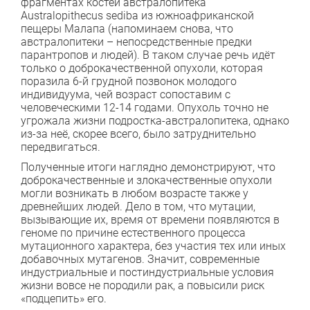
фрагментах костей австралопитека
Australopithecus sediba из южноафриканской
пещеры Малапа (напоминаем снова, что
австралопитеки – непосредственные предки
парантропов и людей). В таком случае речь идёт
только о доброкачественной опухоли, которая
поразила 6-й грудной позвонок молодого
индивидуума, чей возраст сопоставим с
человеческими 12-14 годами. Опухоль точно не
угрожала жизни подростка-австралопитека, однако
из-за неё, скорее всего, было затруднительно
передвигаться.
Полученные итоги наглядно демонстрируют, что
доброкачественные и злокачественные опухоли
могли возникать в любом возрасте также у
древнейших людей. Дело в том, что мутации,
вызывающие их, время от времени появляются в
геноме по причине естественного процесса
мутационного характера, без участия тех или иных
добавочных мутагенов. Значит, современные
индустриальные и постиндустриальные условия
жизни вовсе не породили рак, а повысили риск
«подцепить» его.