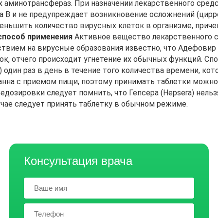
минотрансфераз. При назначении лекарственного средств
а В и не предупреждает возникновение осложнений (цирро
ньшить количество вирусных клеток в организме, причем
способ применения
Активное вещество лекарственного ср
здействием на вирусные образования известно, что Адефов
к, отчего происходит угнетение их обычных функций. Спо
 один раз в день в течение того количества времени, кот
нна с приемом пищи, поэтому принимать таблетки можно
дозировки следует помнить, что Гепсера (Hepsera) нель
учае следует принять таблетку в обычном режиме.
Консультация врача