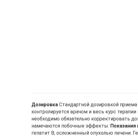
к
а
л
е
к
а
р
Дозировка и применение
с
т
Дозировка
Стандартной дозировкой приема л
контролируется врачом и весь курс терапи
в
необходимо обязательно корректировать до
а
намечаются побочные эффекты.
Показания 
гепатит В, осложненный опухолью печени. 