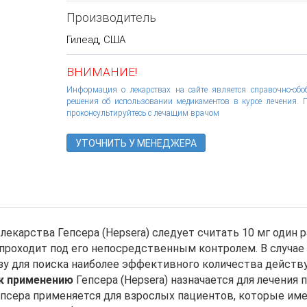
Производитель
Гилеад, США
ВНИМАНИЕ!
Информация о лекарствах на сайте является справочно-об
решения об использовании медикаментов в курсе лечения. П
проконсультируйтесь с лечащим врачом
УТОЧНИТЬ У МЕНЕДЖЕРА
екарства Гепсера (Hepsera) следует считать 10 мг один 
и проходит под его непосредственным контролем. В случ
зу для поиска наиболее эффективного количества действу
к применению
Гепсера (Hepsera) назначается для лечения
Гепсера применяется для взрослых пациентов, которые и