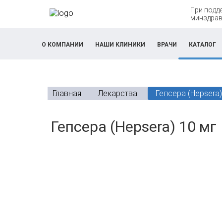
При подд
минздрав
О КОМПАНИИ
НАШИ КЛИНИКИ
ВРАЧИ
КАТАЛОГ
Главная
Лекарства
Гепсера (Hepsera)
К
Гепсера (Hepsera) 10 мг
а
р
т
о
ч