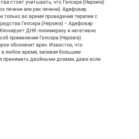
а стоит учитывать, что Гепсера (Hepsera)
з печени или рак печени). Адефовир
 только во время проведения терапии с
едства Гепсера (Hepsera) – Адефовир
ир блокирует ДНК-полимеразу и негативно
соб применения Гепсера (Hepsera)
орое обозначит врач. Известно, что
 в любое время, запивая большим
зя принимать двойными дозами, даже если