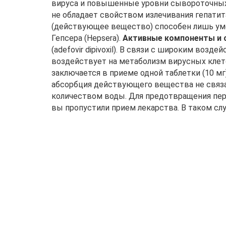
вируса и повышенные уровни сывороточных а
не обладает свойством излечивания гепатит
(действующее вещество) способен лишь уме
Гепсера (Hepsera).
Активные компоненты и 
(adefovir dipivoxil). В связи с широким во
воздействует на метаболизм вирусных клето
заключается в приеме одной таблетки (10 мг)
абсорбция действующего вещества не связа
количеством воды. Для предотвращения пере
вы пропустили прием лекарства. В таком сл