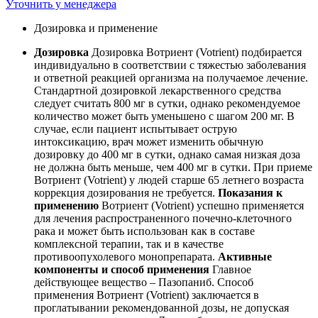
Уточнить у менеджера
Дозировка и применение
Дозировка
Дозировка Вотриент (Votrient) подбирается
индивидуально в соответствии с тяжестью заболевания
и ответной реакцией организма на получаемое лечение.
Стандартной дозировкой лекарственного средства
следует считать 800 мг в сутки, однако рекомендуемое
количество может быть уменьшено с шагом 200 мг. В
случае, если пациент испытывает острую
интоксикацию, врач может изменить обычную
дозировку до 400 мг в сутки, однако самая низкая доза
не должна быть меньше, чем 400 мг в сутки. При приеме
Вотриент (Votrient) у людей старше 65 летнего возраста
коррекция дозирования не требуется.
Показания к
применению
Вотриент (Votrient) успешно применяется
для лечения распространенного почечно-клеточного
рака и может быть использован как в составе
комплексной терапии, так и в качестве
противоопухолевого монопрепарата.
Активные
компоненты и способ применения
Главное
действующее вещество – Пазопаниб. Способ
применения Вотриент (Votrient) заключается в
проглатывании рекомендованной дозы, не допуская