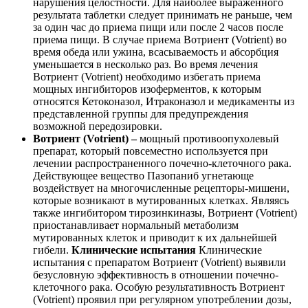
нарушения целостности. Для наиболее выраженного
результата таблетки следует принимать не раньше, чем
за один час до приема пищи или после 2 часов после
приема пищи. В случае приема Вотриент (Votrient) во
время обеда или ужина, всасываемость и абсорбция
уменьшается в несколько раз. Во время лечения
Вотриент (Votrient) необходимо избегать приема
мощных ингибиторов изоферментов, к которым
относятся Кетоконазол, Итраконазол и медикаменты из
представленной группы для предупреждения
возможной передозировки.
Вотриент (Votrient) –
мощный противоопухолевый
препарат, который повсеместно используется при
лечении распространенного почечно-клеточного рака.
Действующее вещество Пазопаниб угнетающе
воздействует на многочисленные рецепторы-мишени,
которые возникают в мутированных клетках. Являясь
также ингибитором тирозинкиназы, Вотриент (Votrient)
приостанавливает нормальный метаболизм
мутированных клеток и приводит к их дальнейшей
гибели.
Клинические испытания
Клинические
испытания с препаратом Вотриент (Votrient) выявили
безусловную эффективность в отношении почечно-
клеточного рака. Особую результативность Вотриент
(Votrient) проявил при регулярном употреблении дозы,