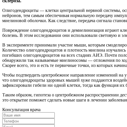
склероза.
Олигодендроциты — клетки центральной нервной системы, ос
нейронов, тем самым обеспечивая нормальную передачу импуль
миелиновой оболочки. Как следствие, передача сигнала стано
Повреждение олигодендроцитов и демиелинизация играют ключев
болезнь. В этом исследовании они использовали световую и э
В эксперименте принимали участие мыши, которым смоделиро
Количество олигодендроцитов и плотность миелина изучались 
погибших олигодендроцитов на всех стадиях АИЭ. Почти поло
обнаружили так называемые миелиносомы — отложения по ход
Скорее всего, это и есть те первичные точки, из которых начи
Чтобы подтвердить центробежное направление изменений на у
что олигодендроциты здоровых мышей хуже поддаются воздейст
зафиксировали гибели ни одной клетки, тогда как функция их 
Таким образом, гипотеза о центробежном распространении дес
это открытие поможет сделать новые шаги в лечении заболеван
Консультация врача