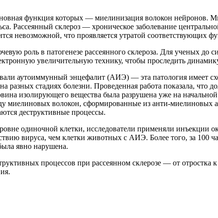
новная функция которых — миелинизация волокон нейронов. Ми
са. Рассеянный склероз — хроническое заболевание центрально
вится невозможной, что проявляется утратой соответствующих 
ую роль в патогенезе рассеянного склероза. Для ученых до сих 
лектронную увеличительную технику, чтобы проследить динамику
вали аутоиммунный энцефалит (АИЭ) — эта патология имеет схо
на разных стадиях болезни. Проведенная работа показала, что 
вина изолирующего вещества была разрушена уже на начальной 
у миелиновых волокон, сформированные из анти-миелиновых а
наются деструктивные процессы.
ровне одиночной клетки, исследователи применяли инъекции ок
вию вируса, чем клетки животных с АИЭ. Более того, за 100 ча
была явно нарушена.
труктивных процессов при рассеянном склерозе — от отростка к
ия.