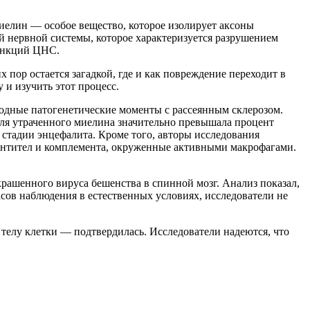
елин — особое вещество, которое изолирует аксоны
й нервной системы, которое характеризуется разрушением
функций ЦНС.
пор остается загадкой, где и как повреждение переходит в
 и изучить этот процесс.
дные патогенетические моменты с рассеянным склерозом.
доля утраченного миелина значительно превышала процент
стадии энцефалита. Кроме того, авторы исследования
нтител и комплемента, окруженные активными макрофагами.
рашенного вируса бешенства в спинной мозг. Анализ показал,
сов наблюдения в естественных условиях, исследователи не
 телу клетки — подтвердилась. Исследователи надеются, что