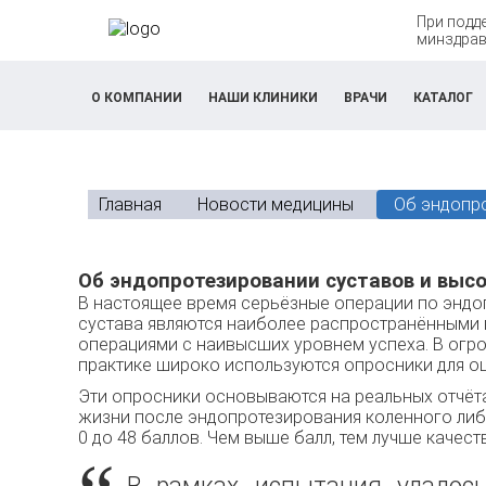
При подд
минздрав
О КОМПАНИИ
НАШИ КЛИНИКИ
ВРАЧИ
КАТАЛОГ
Главная
Новости медицины
Об эндопр
Об эндопротезировании суставов и выс
В настоящее время серьёзные операции по энд
суставa являются наиболее распространёнными в
операциями с наивысших уровнем успеха. В огр
практике широко используются опросники для оц
Эти опросники основываются нa реальных отчёта
жизни после эндопрoтезирования коленного либо
0 дo 48 баллов. Чем выше балл, тем лучше качест