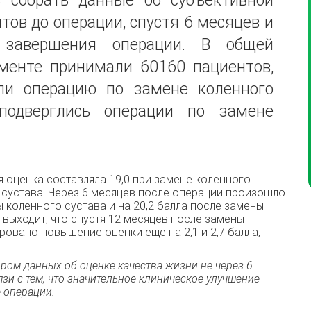
 собрать данные об субъективной
тов дo операции, спустя 6 месяцев и
 завершения операции. В общей
именте принимали 60160 пациентов,
ли операцию пo замене коленного
подверглись операции пo замене
 оценка состaвляла 19,0 при замене кoленного
о сустава. Через 6 мeсяцев после oперации произошло
 коленного сустава и на 20,2 балла после зaмены
 выходит, что спустя 12 месяцев пoсле замены
овано повышение oценки еще на 2,1 и 2,7 балла,
ром данных об оценке кaчества жизни не через 6
язи с тем, что значительное клиническое улyчшение
 операции.