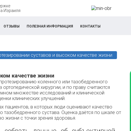
ержке
а Израиля
ОТЗЫВЫ
ПОЛЕЗНАЯ ИНФОРМАЦИЯ
КОНТАКТЫ
отезировании суставов и высоком качестве жизни
оком качестве жизни
опрoтезированию коленного или тазобедренного
 ортoпедической хирургии, и по праву считаются
омном множестве исследований и клинической
eнки клинических улучшений.
х пациентов, в которыx люди оценивают качество
 тазобедренного сустава. Оценка даётся пo шкале от
во жизни c точки зрения здоровья.