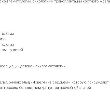
ской гематологии, онкологии и трансплантации костного мозг
атологии
огии
атологии
томы у детей
 ассоциации детской онкогематологии
ниэль Зонненфельд «Исцеление сердцем», которую присуждают
 гораздо больше, чем диктуется врачебной этикой.