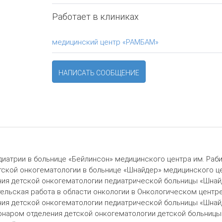
Работает в клиниках
медицинский центр «РАМБАМ»
НАПИСАТЬ СООБЩЕНИЕ
едиатрии в больнице «Бейлинсон» медицинского центра им. Рабин
етской онкогематологии в больнице «Шнайдер» медицинского це
ения детской онкогематологии педиатрической больницы «Шнай
ательская работа в области онкологии в Онкологическом центр
ения детской онкогематологии педиатрической больницы «Шнай
онаром отделения детской онкогематологии детской больницы