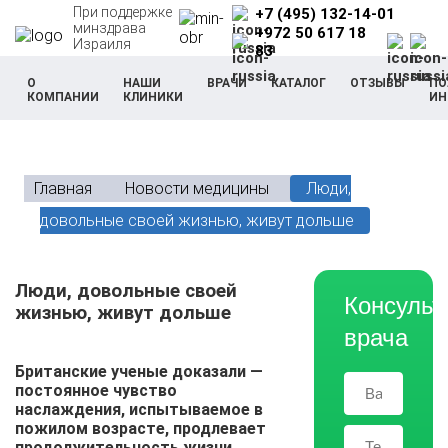
При поддержке
+7 (495) 132-14-01
минздрава
+972 50 617 18
Израиля
83
О
НАШИ
ВРАЧИ
КАТАЛОГ
ОТЗЫВЫ
ПО
КОМПАНИИ
КЛИНИКИ
ИН
Главная
Новости медицины
Люди,
довольные своей жизнью, живут дольше
Люди, довольные своей
Консульт
жизнью, живут дольше
врача
Британские ученые доказали —
постоянное чувство
наслаждения, испытываемое в
пожилом возрасте, продлевает
продолжительность жизни.