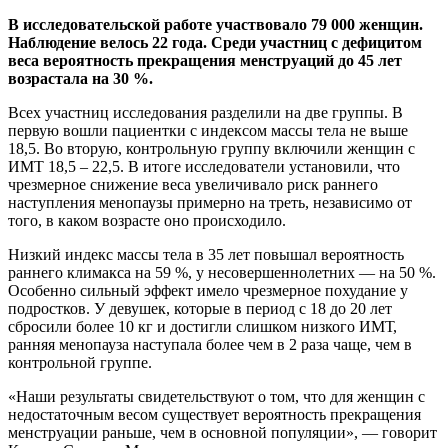
В исследовательской работе участвовало 79 000 женщин.
Наблюдение велось 22 года. Среди участниц с дефицитом
веса вероятность прекращения менструаций до 45 лет
возрастала на 30 %.
Всех участниц исследования разделили на две группы. В
первую вошли пациентки с индексом массы тела не выше
18,5. Во вторую, контрольную группу включили женщин с
ИМТ 18,5 – 22,5. В итоге исследователи установили, что
чрезмерное снижение веса увеличивало риск раннего
наступления менопаузы примерно на треть, независимо от
того, в каком возрасте оно происходило.
Низкий индекс массы тела в 35 лет повышал вероятность
раннего климакса на 59 %, у несовершеннолетних — на 50 %.
Особенно сильный эффект имело чрезмерное похудание у
подростков. У девушек, которые в период с 18 до 20 лет
сбросили более 10 кг и достигли слишком низкого ИМТ,
ранняя менопауза наступала более чем в 2 раза чаще, чем в
контрольной группе.
«Наши результаты свидетельствуют о том, что для женщин с
недостаточным весом существует вероятность прекращения
менструации раньше, чем в основной популяции», — говорит