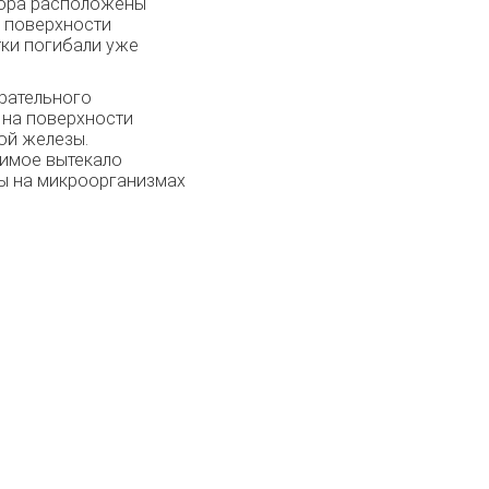
атора расположены
а поверхности
тки погибали уже
ирательного
 на поверхности
ой железы.
жимое вытекало
ны на микроорганизмах