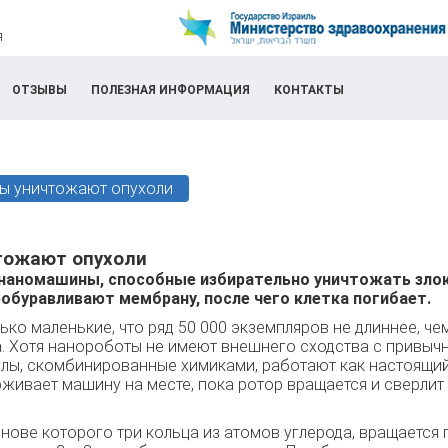
я
ОТЗЫВЫ
ПОЛЕЗНАЯ ИНФОРМАЦИЯ
КОНТАКТЫ
ы уничтожают опухоли
тожают опухоли
наномашины, способные избирательно уничтожать злок
обуравливают мембрану, после чего клетка погибает.
ко маленькие, что ряд 50 000 экземпляров не длиннее, че
. Хотя нанороботы не имеют внешнего сходства с привыч
лы, скомбинированные химиками, работают как настоящий
ерживает машину на месте, пока ротор вращается и сверли
снове которого три кольца из атомов углерода, вращается