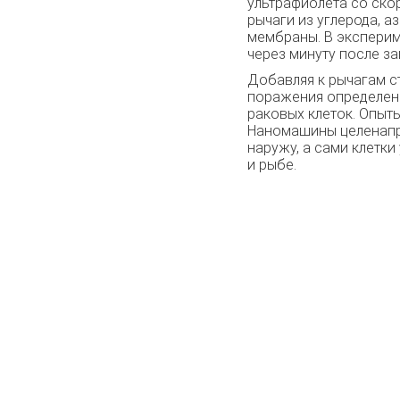
ультрафиолета со ско
рычаги из углерода, а
мембраны. В эксперим
через минуту после з
Добавляя к рычагам с
поражения определенн
раковых клеток. Опыт
Наномашины целенапра
наружу, а сами клетк
и рыбе.