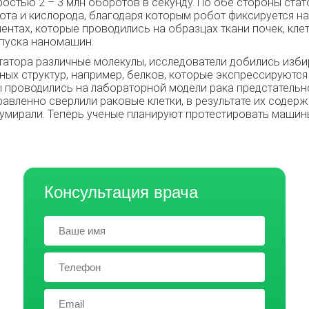
ростью 2 – 3 млн оборотов в секунду. По обе стороны ст
зота и кислорода, благодаря которым робот фиксируется н
ентах, которые проводились на образцах ткани почек, кле
апуска наномашин.
татора различные молекулы, исследователи добились изб
ых структур, например, белков, которые экспрессируются
ы проводились на лабораторной модели рака предстательн
вленно сверлили раковые клетки, в результате их содер
и умирали. Теперь ученые планируют протестировать маши
Консультация врача