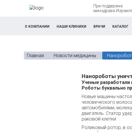
При поддержке
минздрава Израил
О КОМПАНИИ
НАШИ КЛИНИКИ
ВРАЧИ
КАТАЛОГ
Главная
Новости медицины
Наноробот
Нанороботы унич
Ученые разработали 
Роботы буквально пр
Новые машины настоль
человеческого волоса
автомобилями, молеку
двигатель. Статор уд
раковой клетки.
Роликовый ротор, в о