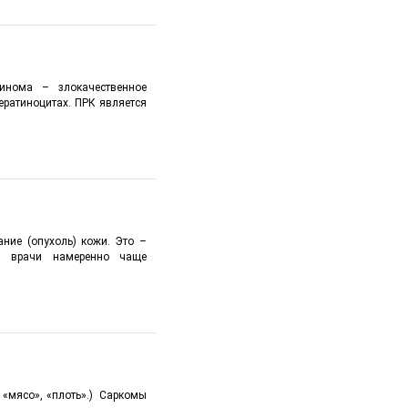
цинома – злокачественное
ератиноцитах. ПРК является
ние (опухоль) кожи. Это –
тя врачи намеренно чаще
 «мясо», «плоть».) Саркомы