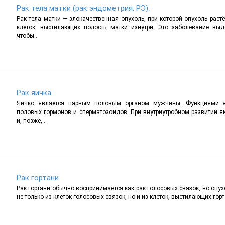
Рак тела матки (рак эндометрия, РЭ).
Рак тела матки — злокачественная опухоль, при которой опухоль растёт
клеток, выстилающих полость матки изнутри. Это заболевание вы
чтобы...
Рак яичка
Яичко является парным половым органом мужчины. Функциями я
половых гормонов и сперматозоидов. При внутриутробном развитии я
и, позже,...
Рак гортани
Рак гортани обычно воспринимается как рак голосовых связок, но опух
не только из клеток голосовых связок, но и из клеток, выстилающих горт