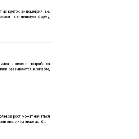
 из клеток эндометрия, т.е.
деляют в отдельную форму,
ичка являются выработка
ички развиваются в животе,
олевой рост может начаться
ань выше или ниже их. В...