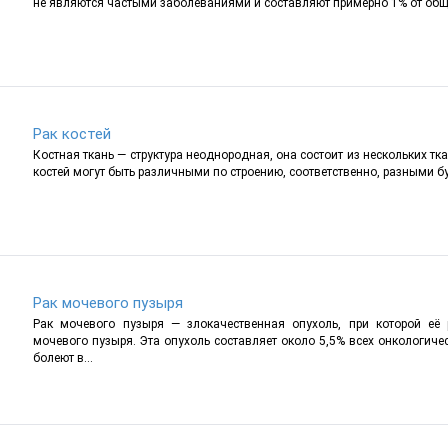
не являются частыми заболеваниями и составляют примерно 1% от обще
Рак костей
Костная ткань — структура неоднородная, она состоит из нескольких тка
костей могут быть различными по строению, соответственно, разными бу
Рак мочевого пузыря
Рак мочевого пузыря — злокачественная опухоль, при которой её 
мочевого пузыря. Эта опухоль составляет около 5,5% всех онкологич
болеют в...