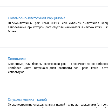
Сквамозно-клеточная карцинома
Плоскоклеточный рак кожи (ПРК), или сквамозно-клеточная кар
заболевание, при котором рост опухоли начинается в клетках кожи – к
более...
Базалиома
Базалиома, или базальноклеточный рак, – злокачественное заболева
наиболее часто встречающаяся разновидность рака кожи. Хо
используют...
Опухоли мягких тканей
Злокачественные опухоли мягких тканей называют саркомами (от греч.