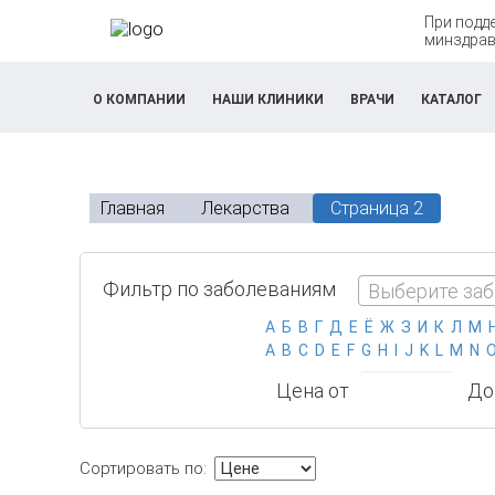
При подд
минздрав
О КОМПАНИИ
НАШИ КЛИНИКИ
ВРАЧИ
КАТАЛОГ
К
Главная
Лекарства
Страница 2
а
т
Фильтр по заболеваниям
Выберите за
а
л
Цена от
До
о
г
Сортировать по:
л