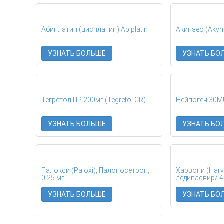
е
Абиплатин (цисплатин) Abiplatin
Акинзео (Akyn
к
а
УЗНАТЬ БОЛЬШЕ
УЗНАТЬ БО
р
с
Тегретол ЦР 200мг (Tegretol CR)
Нейпоген 30M
т
УЗНАТЬ БОЛЬШЕ
УЗНАТЬ БО
в
Палокси (Paloxi), Палоносетрон,
Харвони (Harv
0.25 мг
ледипасвир/ 
УЗНАТЬ БОЛЬШЕ
УЗНАТЬ БО