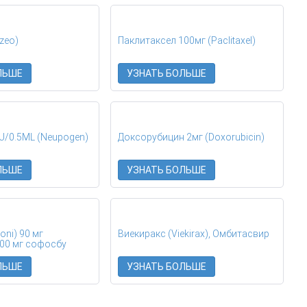
zeo)
Паклитаксел 100мг (Paclitaxel)
ЛЬШЕ
УЗНАТЬ БОЛЬШЕ
U/0.5ML (Neupogen)
Доксорубицин 2мг (Doxorubicin)
ЛЬШЕ
УЗНАТЬ БОЛЬШЕ
oni) 90 мг
Виекиракс (Viekirax), Омбитасвир
400 мг софосбу
ЛЬШЕ
УЗНАТЬ БОЛЬШЕ